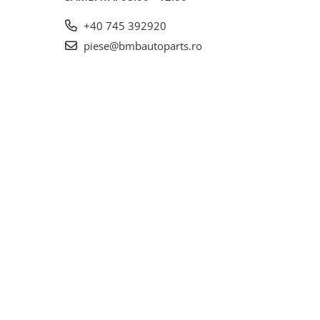
+40 745 392920
piese@bmbautoparts.ro