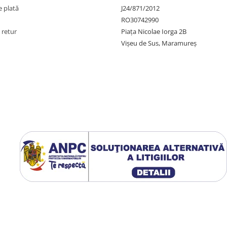
 plată
J24/871/2012
RO30742990
 retur
Piața Nicolae Iorga 2B
Vișeu de Sus, Maramureș