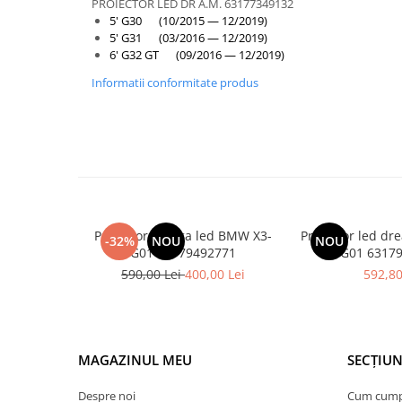
Armatura
PROIECTOR LED DR A.M. 63177349132
5' G30 (10/2015 — 12/2019)
Balama capota
5' G31 (03/2016 — 12/2019)
6' G32 GT (09/2016 — 12/2019)
Bara fata
Informatii conformitate produs
Bara spate
Broasca capota
Broască usă
Canal racire
Capac bara
Capac fata motor
Proiector stanga led BMW X3-
Proiector led d
-32%
NOU
NOU
Capitonaj
G01 63179492771
G01 63
590,00 Lei
400,00 Lei
592,80
Capota
Capota spate
Carenaj roata
MAGAZINUL MEU
SECȚIUN
Deflector aer
Elemente caroserie
Despre noi
Cum cum