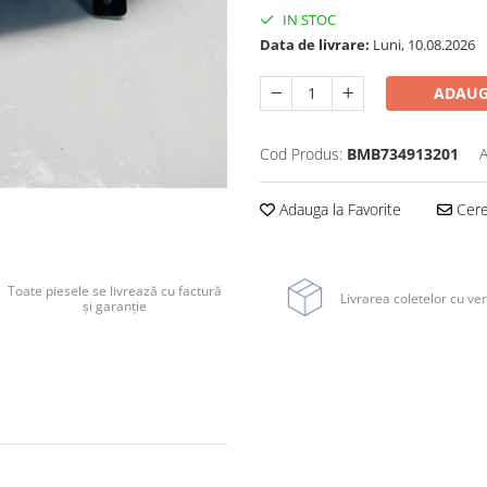
IN STOC
Data de livrare:
Luni, 10.08.2026
ADAUG
Cod Produs:
BMB734913201
A
Adauga la Favorite
Cere 
Toate piesele se livrează cu factură
Livrarea coletelor cu ver
și garanție