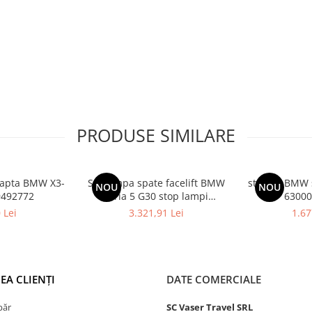
PRODUSE SIMILARE
reapta BMW X3-
Set lampa spate facelift BMW
stopuri BMW s
NOU
NOU
179492772
seria 5 G30 stop lampi
63000
63135A2AEC0
 Lei
3.321,91 Lei
1.67
EA CLIENȚI
DATE COMERCIALE
păr
SC Vaser Travel SRL