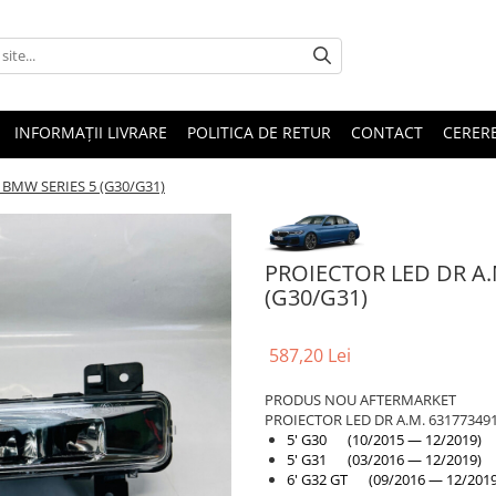
INFORMAȚII LIVRARE
POLITICA DE RETUR
CONTACT
CERERE
 BMW SERIES 5 (G30/G31)
PROIECTOR LED DR A.
(G30/G31)
587,20 Lei
PRODUS NOU AFTERMARKET
PROIECTOR LED DR A.M. 63177349
5' G30 (10/2015 — 12/2019)
5' G31 (03/2016 — 12/2019)
6' G32 GT (09/2016 — 12/2019