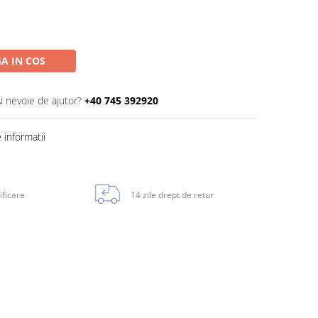
A IN COS
i nevoie de ajutor?
+40 745 392920
informatii
ificare
14 zile drept de retur