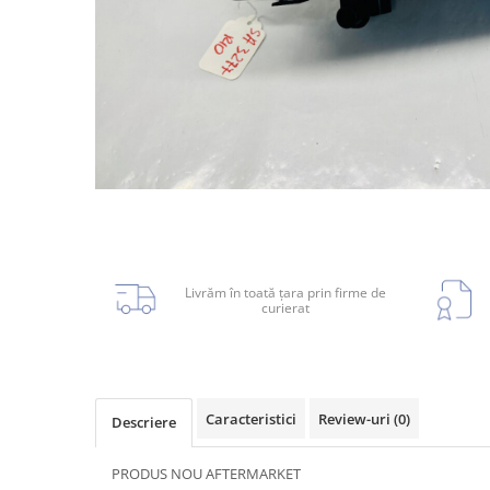
Planetară
Antrenare punte
Cardan
Aprindere
Bujie
Releu
Caroserie
Livrăm în toată țara prin firme de
curierat
Absorbant bara fata
Absorbant bara V
Actuator capsa capota
Caracteristici
Review-uri
(0)
Descriere
Aripă
Aripă spate
PRODUS NOU AFTERMARKET