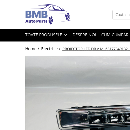
Toate Produsele
Accesorii
TOATE PRODUSELE
DESPRE NOI
CUM CUMPĂR
Covorase
ODORIZANTE
Home /
Electrice /
PROIECTOR LED DR A.M. 63177349132 -
Ornament
AIRBAG
Ambreiaj
Cilindru
Rulment de presiune
Set ambreiaj
Volantă
Angrenare roată
Burduf planetară