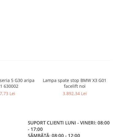
eria 5 G30 aripa
Lampa spate stop BMW X3 G01
Alternato
1 630002
facelift noi
G12 G01
1
7,73 Lei
3.892,34 Lei
1
SUPORT CLIENTI
LUNI - VINERI: 08:00
- 17:00
SÂMBĂTĂ: 08:00 - 12:00