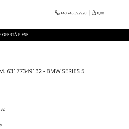
+40 745 392920
0,00
 OFERTĂ PIESE
M. 63177349132 - BMW SERIES 5
132
)