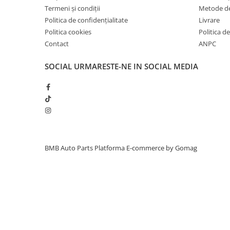
Termeni și condiții
Metode de
Inchidere aripa
Politica de confidențialitate
Livrare
Oglindă
Politica cookies
Politica de
Overfender aripa
Contact
ANPC
Panou acoperire trigger
SOCIAL
URMARESTE-NE IN SOCIAL MEDIA
Plafon
Praguri
Rama radiator
Scut motor
Spălător far
BMB Auto Parts
Platforma E-commerce by Gomag
Suport aripa
Suport far
Suport radiator
Traversa
Usa fată