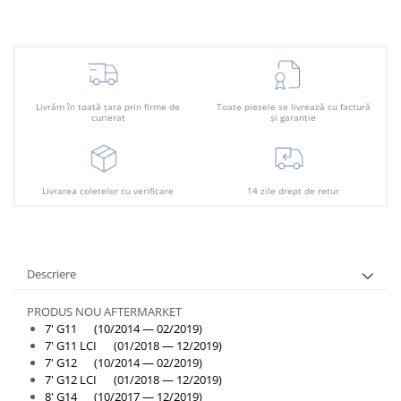
Plafon
Praguri
Rama radiator
Scut motor
Livrăm în toată țara prin firme de
Toate piesele se livrează cu factură
Spălător far
curierat
și garanție
Suport aripa
Suport far
Livrarea coletelor cu verificare
14 zile drept de retur
Suport radiator
Traversa
Usa fată
Descriere
Usa spate
PRODUS NOU AFTERMARKET
7' G11 (10/2014 — 02/2019)
7' G11 LCI (01/2018 — 12/2019)
7' G12 (10/2014 — 02/2019)
7' G12 LCI (01/2018 — 12/2019)
8' G14 (10/2017 — 12/2019)