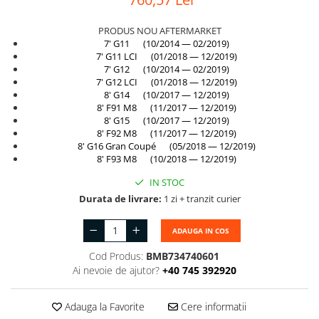
Suport motor
Canal racire
PRODUS NOU AFTERMARKET
TAMPON
Capac bara
7' G11 (10/2014 — 02/2019)
Turbocompresor
7' G11 LCI (01/2018 — 12/2019)
Capac fata motor
7' G12 (10/2014 — 02/2019)
Ungere
7' G12 LCI (01/2018 — 12/2019)
Capitonaj
8' G14 (10/2017 — 12/2019)
Capota
8' F91 M8 (11/2017 — 12/2019)
8' G15 (10/2017 — 12/2019)
Capota spate
8' F92 M8 (11/2017 — 12/2019)
8' G16 Gran Coupé (05/2018 — 12/2019)
Carenaj roata
8' F93 M8 (10/2018 — 12/2019)
Deflector aer
IN STOC
Durata de livrare:
1 zi + tranzit curier
Elemente caroserie
Inchidere aripa
ADAUGA IN COS
Oglindă
Cod Produs:
BMB734740601
Ai nevoie de ajutor?
+40 745 392920
Overfender aripa
Panou acoperire trigger
Adauga la Favorite
Cere informatii