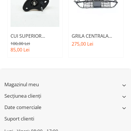
CUI SUPERIOR
GRILA CENTRALA
CAPOTA MOTOR A.M.
INFERIOARA BARA
100,00 Lei
275,00 Lei
51237473707 - BMW
FATA M - MODEL CU
85,00 Lei
SERIES 3 (G20/G21)
ACC - O.E.
51118056522 - BMW
X6 F16
Magazinul meu
Secțiunea clienți
Date comerciale
Suport clienti