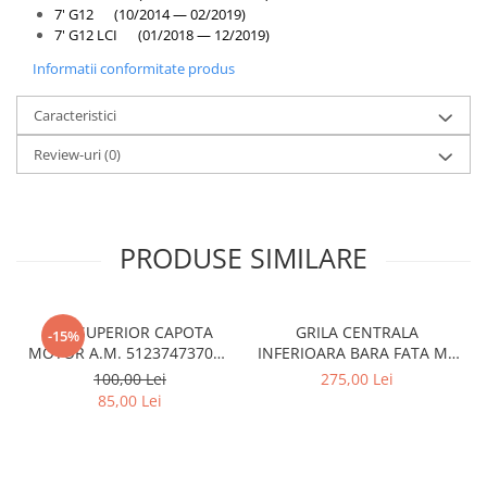
Overfender aripa
7' G12 (10/2014 — 02/2019)
7' G12 LCI (01/2018 — 12/2019)
Panou acoperire trigger
Informatii conformitate produs
Plafon
Praguri
Caracteristici
Rama radiator
Review-uri
(0)
Scut motor
Spălător far
Suport aripa
PRODUSE SIMILARE
Suport far
Suport radiator
CUI SUPERIOR CAPOTA
GRILA CENTRALA
-15%
Traversa
MOTOR A.M. 51237473707 -
INFERIOARA BARA FATA M -
BMW SERIES 3 (G20/G21)
MODEL CU ACC - O.E.
Usa fată
100,00 Lei
275,00 Lei
51118056522 - BMW X6 F16
85,00 Lei
Usa spate
Cutie viteze
Cutie viteze