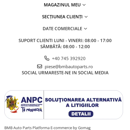
MAGAZINUL MEU
Kit revizie
Suport cutie
SECȚIUNEA CLIENȚI
DIFERENTIAL
DATE COMERCIALE
Directie
Bieletă directie
SUPORT CLIENTI
LUNI - VINERI: 08:00 - 17:00
SÂMBĂTĂ: 08:00 - 12:00
Cap de bara
Casetă directie
+40 745 392920
Scut caseta
piese@bmbautoparts.ro
SOCIAL
URMARESTE-NE IN SOCIAL MEDIA
Electrice
Acumulator
Alternator
Cablaj
Cameră
Electromotor
BMB Auto Parts
Platforma E-commerce by Gomag
Lampa spate