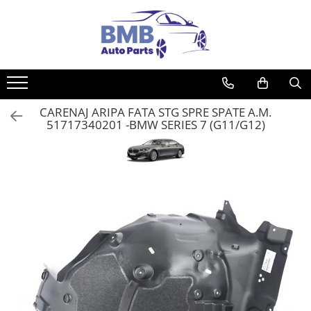
Toate Produsele
Accesorii
Covorase
CARENAJ ARIPA FATA STG SPRE SPATE A.M.
ODORIZANTE
51717340201 -BMW SERIES 7 (G11/G12)
Ornament
AIRBAG
Ambreiaj
Cilindru
Rulment de presiune
Set ambreiaj
Volantă
Angrenare roată
Burduf planetară