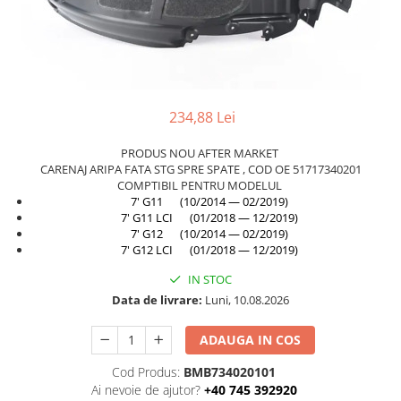
Planetară
Antrenare punte
Cardan
Aprindere
Bujie
234,88 Lei
Releu
PRODUS NOU AFTER MARKET
Caroserie
CARENAJ ARIPA FATA STG SPRE SPATE , COD OE 51717340201
COMPTIBIL PENTRU MODELUL
Absorbant bara fata
7' G11 (10/2014 — 02/2019)
7' G11 LCI (01/2018 — 12/2019)
Absorbant bara V
7' G12 (10/2014 — 02/2019)
7' G12 LCI (01/2018 — 12/2019)
Actuator capsa capota
Aripă
IN STOC
Data de livrare:
Luni, 10.08.2026
Aripă spate
Armatura
ADAUGA IN COS
Balama capota
Cod Produs:
BMB734020101
Ai nevoie de ajutor?
+40 745 392920
Bara fata