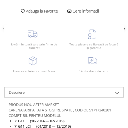
Bara spate
Adauga la Favorite
Cere informatii
Broasca capota
Broască usă
Canal racire
Capac bara
Livrăm în toată țara prin firme de
Toate piesele se livrează cu factură
curierat
și garanție
Capac fata motor
Capitonaj
Capota
Livrarea coletelor cu verificare
14 zile drept de retur
Capota spate
Carenaj roata
Descriere
Deflector aer
Elemente caroserie
PRODUS NOU AFTER MARKET
CARENAJ ARIPA FATA STG SPRE SPATE , COD OE 51717340201
Inchidere aripa
COMPTIBIL PENTRU MODELUL
Oglindă
7' G11 (10/2014 — 02/2019)
7' G11 LCI (01/2018 — 12/2019)