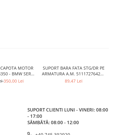
 CAPOTA MOTOR
SUPORT BARA FATA STG/DR PE
SCUT/INCH
8350 - BMW SERIA
ARMATURA A.M. 51117276426 -
A.M. 517
 F40
BMW X3 F25 , X4 F26
ei
350,00 Lei
89,47 Lei
SUPORT CLIENTI
LUNI - VINERI: 08:00
- 17:00
SÂMBĂTĂ: 08:00 - 12:00
+40 745 392920