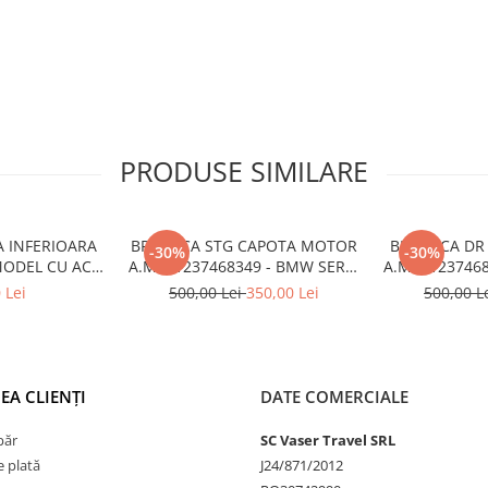
PRODUSE SIMILARE
A INFERIOARA
BROASCA STG CAPOTA MOTOR
BROASCA DR
-30%
-30%
MODEL CU ACC
A.M. 51237468349 - BMW SERIA
A.M. 5123746
6522 - BMW X6
1 F40
1
 Lei
500,00 Lei
350,00 Lei
500,00 L
6
EA CLIENȚI
DATE COMERCIALE
păr
SC Vaser Travel SRL
 plată
J24/871/2012