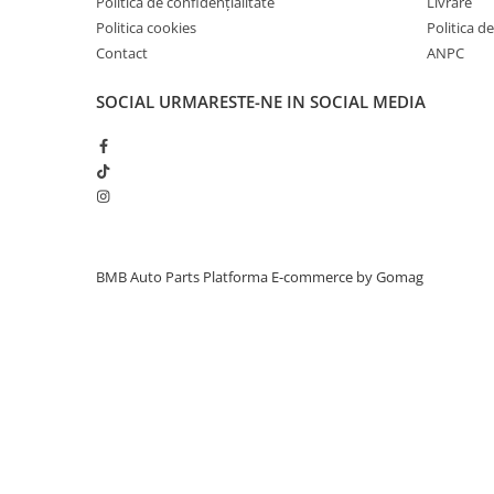
Politica de confidențialitate
Livrare
Inchidere aripa
Politica cookies
Politica de
Contact
ANPC
Oglindă
Overfender aripa
SOCIAL
URMARESTE-NE IN SOCIAL MEDIA
Panou acoperire trigger
Plafon
Praguri
Rama radiator
Scut motor
BMB Auto Parts
Platforma E-commerce by Gomag
Spălător far
Suport aripa
Suport far
Suport radiator
Traversa
Usa fată