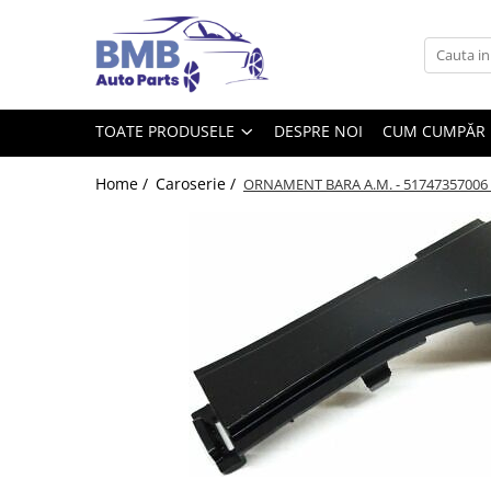
Toate Produsele
Accesorii
TOATE PRODUSELE
DESPRE NOI
CUM CUMPĂR
Covorase
ODORIZANTE
Home /
Caroserie /
ORNAMENT BARA A.M. - 51747357006 
Ornament
AIRBAG
Ambreiaj
Cilindru
Rulment de presiune
Set ambreiaj
Volantă
Angrenare roată
Burduf planetară