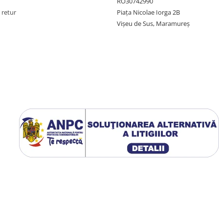
RO30742990
 retur
Piața Nicolae Iorga 2B
Vișeu de Sus, Maramureș