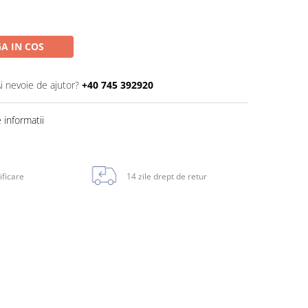
A IN COS
i nevoie de ajutor?
+40 745 392920
informatii
ificare
14 zile drept de retur