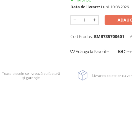
IN STOC
Data de livrare:
Luni, 10.08.2026
ADAUG
Cod Produs:
BMB735700601
A
Adauga la Favorite
Cere 
Toate piesele se livrează cu factură
Livrarea coletelor cu ver
și garanție