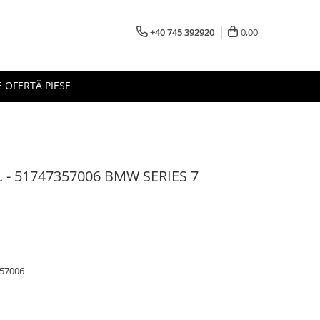
+40 745 392920
0,00
 OFERTĂ PIESE
- 51747357006 BMW SERIES 7
57006