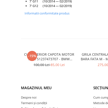
Armatura
7' G11 (10/2014 — 02/2019)
7' G12 (10/2014 — 02/2019)
Balama capota
Informatii conformitate produs
Bara fata
Bara spate
Broasca capota
Broască usă
Canal racire
Capac bara
CUI SUPERIOR CAPOTA MOTOR
GRILA CENTRAL
-15%
A.M. 51237473707 - BMW
BARA FATA M - 
Capac fata motor
SERIES 3 (G20/G21)
- O.E. 5111805
100,00 Lei
85,00 Lei
275,00
Capitonaj
F1
Capota
Capota spate
MAGAZINUL MEU
SECȚIUN
Carenaj roata
Deflector aer
Despre noi
Cum cum
Termeni și condiții
Metode de
Elemente caroserie