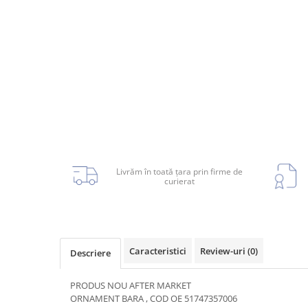
Planetară
Antrenare punte
Cardan
Aprindere
Bujie
Releu
Caroserie
Livrăm în toată țara prin firme de
curierat
Absorbant bara fata
Absorbant bara V
Actuator capsa capota
Caracteristici
Review-uri
(0)
Descriere
Aripă
PRODUS NOU AFTER MARKET
Aripă spate
ORNAMENT BARA , COD OE 51747357006