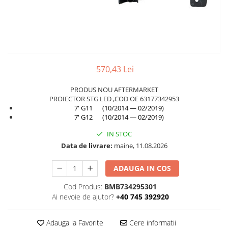
TAMPON
Capac bara
Turbocompresor
Capac fata motor
Ungere
Capitonaj
Capota
570,43 Lei
Capota spate
PRODUS NOU AFTERMARKET
Carenaj roata
PROIECTOR STG LED ,COD OE 63177342953
7' G11 (10/2014 — 02/2019)
Deflector aer
7' G12 (10/2014 — 02/2019)
Elemente caroserie
IN STOC
Inchidere aripa
Data de livrare:
maine, 11.08.2026
Oglindă
ADAUGA IN COS
Overfender aripa
Cod Produs:
BMB734295301
Panou acoperire trigger
Ai nevoie de ajutor?
+40 745 392920
Plafon
Praguri
Adauga la Favorite
Cere informatii