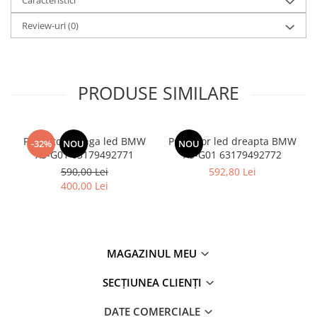
Review-uri
(0)
PRODUSE SIMILARE
Proiector stanga led BMW
Proiector led dreapta BMW
-32%
NOU
NOU
X3-G01 63179492771
X3-G01 63179492772
590,00 Lei
592,80 Lei
400,00 Lei
MAGAZINUL MEU
SECȚIUNEA CLIENȚI
DATE COMERCIALE