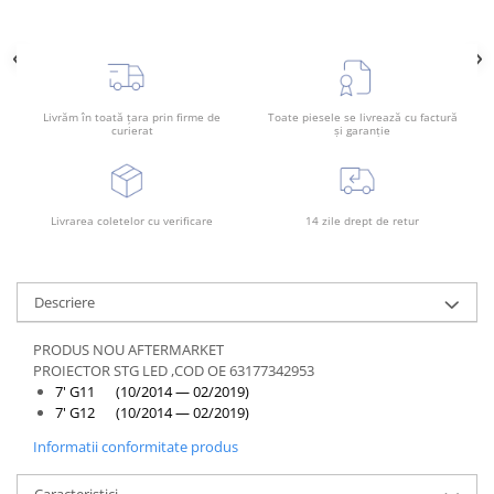
Rama radiator
Scut motor
Spălător far
Suport aripa
Livrăm în toată țara prin firme de
Toate piesele se livrează cu factură
curierat
și garanție
Suport far
Suport radiator
Traversa
Livrarea coletelor cu verificare
14 zile drept de retur
Usa fată
Usa spate
Descriere
PRODUS NOU AFTERMARKET
PROIECTOR STG LED ,COD OE 63177342953
7' G11 (10/2014 — 02/2019)
7' G12 (10/2014 — 02/2019)
Informatii conformitate produs
Caracteristici