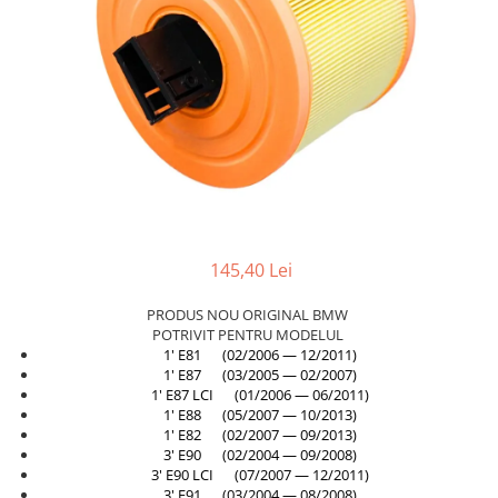
TAMPON
Capac bara
Turbocompresor
Capac fata motor
Ungere
Capitonaj
Capota
Capota spate
Carenaj roata
Deflector aer
145,40 Lei
Elemente caroserie
Inchidere aripa
PRODUS NOU ORIGINAL BMW
POTRIVIT PENTRU MODELUL
Oglindă
1' E81 (02/2006 — 12/2011)
Overfender aripa
1' E87 (03/2005 — 02/2007)
1' E87 LCI (01/2006 — 06/2011)
Panou acoperire trigger
1' E88 (05/2007 — 10/2013)
1' E82 (02/2007 — 09/2013)
Plafon
3' E90 (02/2004 — 09/2008)
3' E90 LCI (07/2007 — 12/2011)
Praguri
3' E91 (03/2004 — 08/2008)