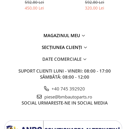
3 (F30/F31)
1 F20 F21
592,80 Lei
592,80 Lei
450,00 Lei
320,00 Lei
MAGAZINUL MEU
SECȚIUNEA CLIENȚI
DATE COMERCIALE
SUPORT CLIENTI
LUNI - VINERI: 08:00 - 17:00
SÂMBĂTĂ: 08:00 - 12:00
+40 745 392920
piese@bmbautoparts.ro
SOCIAL
URMARESTE-NE IN SOCIAL MEDIA