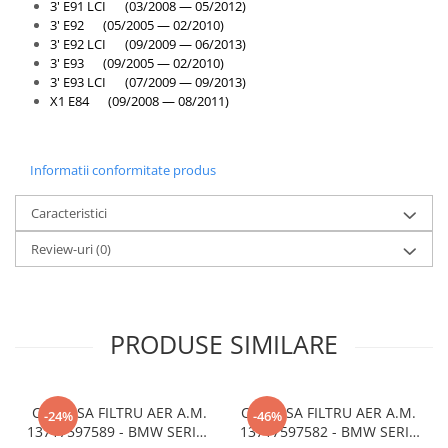
3' E91 LCI (03/2008 — 05/2012)
3' E92 (05/2005 — 02/2010)
3' E92 LCI (09/2009 — 06/2013)
3' E93 (09/2005 — 02/2010)
3' E93 LCI (07/2009 — 09/2013)
X1 E84 (09/2008 — 08/2011)
Informatii conformitate produs
Caracteristici
Review-uri
(0)
PRODUSE SIMILARE
CARCASA FILTRU AER A.M.
CARCASA FILTRU AER A.M.
-24%
-46%
13717597589 - BMW SERIES
13717597582 - BMW SERIA