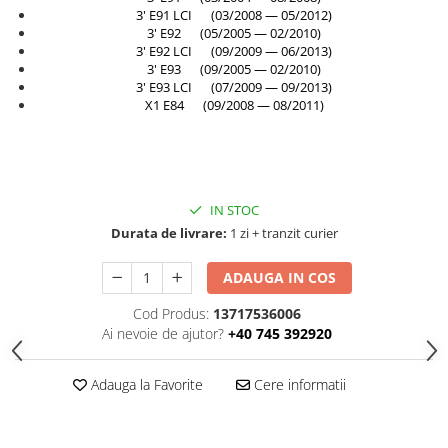
Rama radiator
3' E91 LCI (03/2008 — 05/2012)
3' E92 (05/2005 — 02/2010)
Scut motor
3' E92 LCI (09/2009 — 06/2013)
3' E93 (09/2005 — 02/2010)
Spălător far
3' E93 LCI (07/2009 — 09/2013)
X1 E84 (09/2008 — 08/2011)
Suport aripa
Suport far
Suport radiator
Traversa
IN STOC
Usa fată
Durata de livrare:
1 zi + tranzit curier
Usa spate
ADAUGA IN COS
Cod Produs:
13717536006
Ai nevoie de ajutor?
+40 745 392920
Adauga la Favorite
Cere informatii