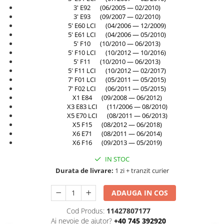
3' E92 (06/2005 — 02/2010)
Bara spate
3' E93 (09/2007 — 02/2010)
Broasca capota
5' E60 LCI (04/2006 — 12/2009)
5' E61 LCI (04/2006 — 05/2010)
Broască usă
5' F10 (10/2010 — 06/2013)
5' F10 LCI (10/2012 — 10/2016)
Canal racire
5' F11 (10/2010 — 06/2013)
5' F11 LCI (10/2012 — 02/2017)
Capac bara
7' F01 LCI (05/2011 — 05/2015)
Capac fata motor
7' F02 LCI (06/2011 — 05/2015)
X1 E84 (09/2008 — 06/2012)
Capitonaj
X3 E83 LCI (11/2006 — 08/2010)
X5 E70 LCI (08/2011 — 06/2013)
Capota
X5 F15 (08/2012 — 06/2018)
Capota spate
X6 E71 (08/2011 — 06/2014)
X6 F16 (09/2013 — 05/2019)
Carenaj roata
IN STOC
Deflector aer
Durata de livrare:
1 zi + tranzit curier
Elemente caroserie
ADAUGA IN COS
Inchidere aripa
Cod Produs:
11427807177
Oglindă
Ai nevoie de ajutor?
+40 745 392920