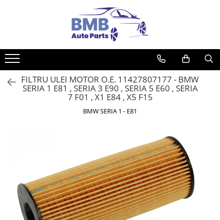
Toate Produsele
Accesorii
Covorase
FILTRU ULEI MOTOR O.E. 11427807177 - BMW
ODORIZANTE
SERIA 1 E81 , SERIA 3 E90 , SERIA 5 E60 , SERIA
Ornament
7 F01 , X1 E84 , X5 F15
AIRBAG
BMW SERIA 1 - E81
Ambreiaj
Cilindru
Rulment de presiune
Set ambreiaj
Volantă
Angrenare roată
Burduf planetară