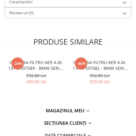
Caracteristici
Semnal oglindă
Review-uri
(0)
SEMNALIZARE ARIPA
SENZOR PARCARE
Set faruri
PRODUSE SIMILARE
Filtre
Filtru aer
CARCASA FILTRU AER A.M.
CARCASA FILTRU AER A.M.
Filtru combustibil
-24%
-46%
13717597589 - BMW SERIES
13717597582 - BMW SERIA
Filtru polen
3 (F30/F31)
1 F20 F21
592,80 Lei
592,80 Lei
Filtru ulei
450,00 Lei
320,00 Lei
KIT REVIZIE
INTERIOR
Interior
MAGAZINUL MEU
Bord
SECȚIUNEA CLIENȚI
Fata usă
Torpedou
DATE COMERCIALE