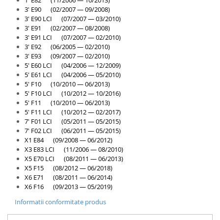
1' E82 (11/2006 — 10/2013)
Kit revizie
3' E90 (02/2007 — 09/2008)
3' E90 LCI (07/2007 — 03/2010)
Suport cutie
3' E91 (02/2007 — 08/2008)
3' E91 LCI (07/2007 — 02/2010)
DIFERENTIAL
3' E92 (06/2005 — 02/2010)
Directie
3' E93 (09/2007 — 02/2010)
Bieletă directie
5' E60 LCI (04/2006 — 12/2009)
5' E61 LCI (04/2006 — 05/2010)
Cap de bara
5' F10 (10/2010 — 06/2013)
5' F10 LCI (10/2012 — 10/2016)
Casetă directie
5' F11 (10/2010 — 06/2013)
Scut caseta
5' F11 LCI (10/2012 — 02/2017)
7' F01 LCI (05/2011 — 05/2015)
Electrice
7' F02 LCI (06/2011 — 05/2015)
X1 E84 (09/2008 — 06/2012)
Acumulator
X3 E83 LCI (11/2006 — 08/2010)
Alternator
X5 E70 LCI (08/2011 — 06/2013)
X5 F15 (08/2012 — 06/2018)
Cablaj
X6 E71 (08/2011 — 06/2014)
Cameră
X6 F16 (09/2013 — 05/2019)
Electromotor
Informatii conformitate produs
Lampa spate