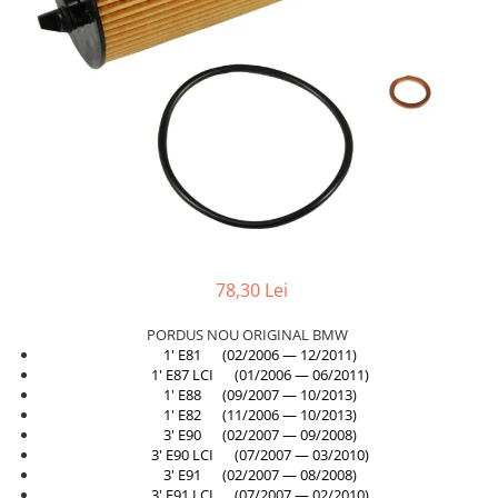
Planetară
Antrenare punte
Cardan
Aprindere
Bujie
Releu
Caroserie
Absorbant bara fata
Absorbant bara V
78,30 Lei
Actuator capsa capota
PORDUS NOU ORIGINAL BMW
Aripă
1' E81 (02/2006 — 12/2011)
1' E87 LCI (01/2006 — 06/2011)
Aripă spate
1' E88 (09/2007 — 10/2013)
1' E82 (11/2006 — 10/2013)
Armatura
3' E90 (02/2007 — 09/2008)
Balama capota
3' E90 LCI (07/2007 — 03/2010)
3' E91 (02/2007 — 08/2008)
Bara fata
3' E91 LCI (07/2007 — 02/2010)