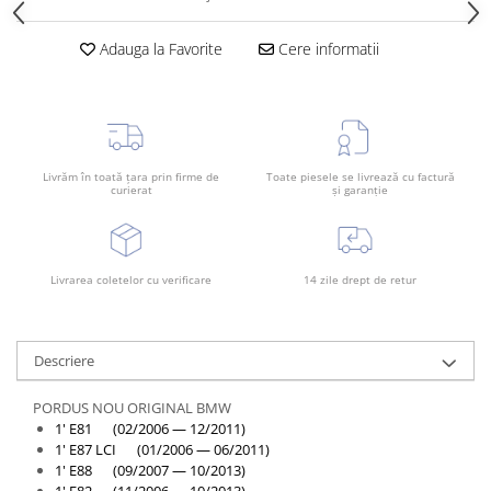
Overfender aripa
Panou acoperire trigger
Adauga la Favorite
Cere informatii
Plafon
Praguri
Rama radiator
Scut motor
Livrăm în toată țara prin firme de
Toate piesele se livrează cu factură
curierat
și garanție
Spălător far
Suport aripa
Suport far
Livrarea coletelor cu verificare
14 zile drept de retur
Suport radiator
Traversa
Descriere
Usa fată
PORDUS NOU ORIGINAL BMW
Usa spate
1' E81 (02/2006 — 12/2011)
Cutie viteze
1' E87 LCI (01/2006 — 06/2011)
1' E88 (09/2007 — 10/2013)
Cutie viteze