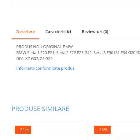
Bara fata
Bara spate
Broasca capota
Descriere
Caracteristici
Review-uri
(0)
Broască usă
PRODUS NOU ORIGINAL BMW
Canal racire
BMW Seria 1 F20 F21, Seria 2 F22 F23 G42, Seria 3 F30 f31 F34 G20 G
G06, X7 G07, Z4 G29
Capac bara
Informatii conformitate produs
Capac fata motor
Capitonaj
Capota
Capota spate
PRODUSE SIMILARE
Carenaj roata
Deflector aer
-24%
-46%
Elemente caroserie