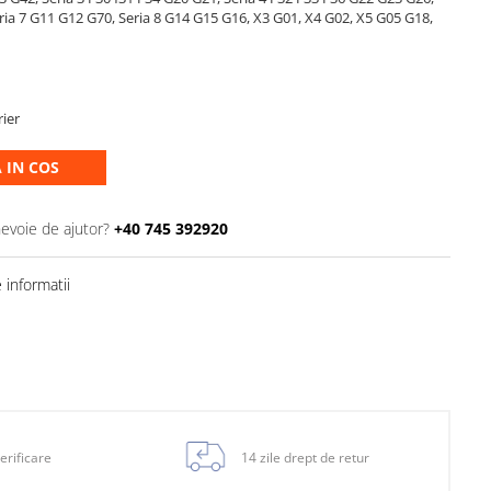
eria 7 G11 G12 G70, Seria 8 G14 G15 G16, X3 G01, X4 G02, X5 G05 G18,
rier
 IN COS
nevoie de ajutor?
+40 745 392920
informatii
erificare
14 zile drept de retur