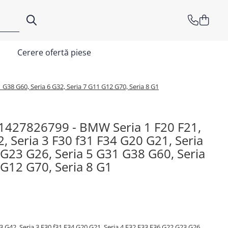
Cerere ofertă piese
 G38 G60, Seria 6 G32, Seria 7 G11 G12 G70, Seria 8 G1
11427826799 - BMW Seria 1 F20 F21,
2, Seria 3 F30 f31 F34 G20 G21, Seria
G23 G26, Seria 5 G31 G38 G60, Seria
 G12 G70, Seria 8 G1
3 G42, Seria 3 F30 f31 F34 G20 G21, Seria 4 F32 F33 F36 G22 G23 G26,