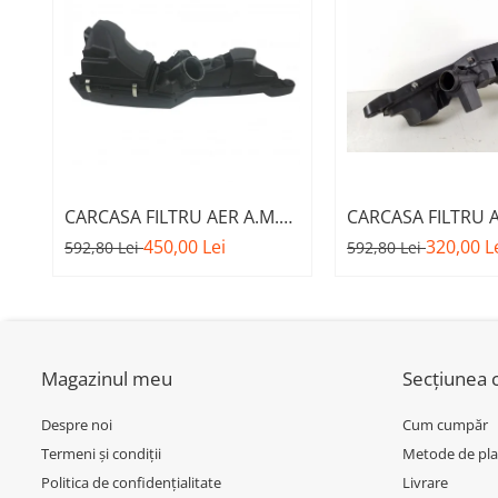
Inchidere aripa
Oglindă
Overfender aripa
Panou acoperire trigger
Plafon
Praguri
CARCASA FILTRU AER A.M.
CARCASA FILTRU A
Rama radiator
13717597589 - BMW SERIES
13717597582 - BM
450,00 Lei
320,00 L
592,80 Lei
592,80 Lei
3 (F30/F31)
F20 F21
Scut motor
Spălător far
Suport aripa
Suport far
Magazinul meu
Secțiunea c
Suport radiator
Despre noi
Cum cumpăr
Traversa
Termeni și condiții
Metode de pla
Politica de confidențialitate
Livrare
Usa fată