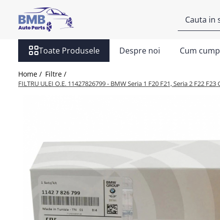
Toate Produsele
Toate Produsele
Despre noi
Cum cump
Accesorii
Covorase
Home /
Filtre /
ODORIZANTE
FILTRU ULEI O.E. 11427826799 - BMW Seria 1 F20 F21, Seria 2 F22 F23 G4
Ornament
AIRBAG
Ambreiaj
Cilindru
Rulment de presiune
Set ambreiaj
Volantă
Angrenare roată
Burduf planetară