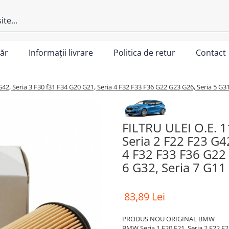
ăr
Informații livrare
Politica de retur
Contact
2, Seria 3 F30 f31 F34 G20 G21, Seria 4 F32 F33 F36 G22 G23 G26, Seria 5 G31
FILTRU ULEI O.E. 
Seria 2 F22 F23 G4
4 F32 F33 F36 G22 
6 G32, Seria 7 G11
83,89 Lei
PRODUS NOU ORIGINAL BMW
BMW Seria 1 F20 F21, Seria 2 F22 F2