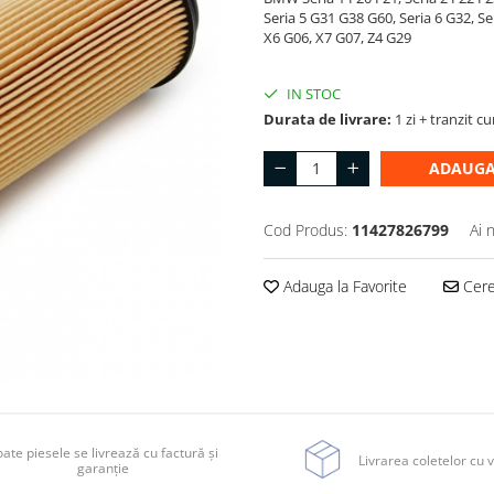
Seria 5 G31 G38 G60, Seria 6 G32, S
X6 G06, X7 G07, Z4 G29
IN STOC
Durata de livrare:
1 zi + tranzit cu
ADAUGA
Cod Produs:
11427826799
Ai 
Adauga la Favorite
Cere 
ate piesele se livrează cu factură și
Livrarea coletelor cu v
garanție