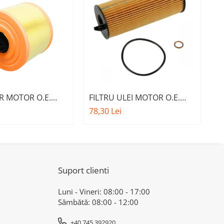
ER MOTOR O.E.
FILTRU ULEI MOTOR O.E.
FI
06 - BMW SERIA 1
11427807177 - BMW SERIA 1
1
78,30 Lei
61
A 3 E90 , X1 E84
E81 , SERIA 3 E90 , SERIA 5
, 
E60 , SERIA 7 F01 , X1 E84 ,
Z
X5 F15
Suport clienti
Luni - Vineri: 08:00 - 17:00
Sâmbătă: 08:00 - 12:00
+40 745 392920