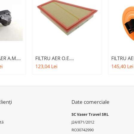
ER A.M.
FILTRU AER O.E.
FILTRU A
W SERIA 1
13717582908 - BMW SERIA 5
137175360
ei
123,04 Lei
145,40 Lei
F07 F10 F11 , X1 E84
E81 , SERI
lienți
Date comerciale
SC Vaser Travel SRL
tă
J24/871/2012
RO30742990