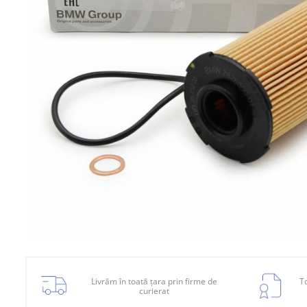
Planetară
Antrenare punte
Cardan
Aprindere
Bujie
Releu
Caroserie
Absorbant bara fata
Absorbant bara V
Actuator capsa capota
Aripă
Aripă spate
Armatura
Livrăm în toată țara prin firme de
To
curierat
Balama capota