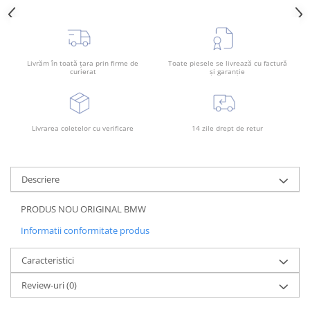
Rama radiator
Scut motor
Spălător far
Livrăm în toată țara prin firme de
Toate piesele se livrează cu factură
curierat
și garanție
Suport aripa
Suport far
Suport radiator
Livrarea coletelor cu verificare
14 zile drept de retur
Traversa
Usa fată
Descriere
Usa spate
PRODUS NOU ORIGINAL BMW
Informatii conformitate produs
Caracteristici
Review-uri
(0)