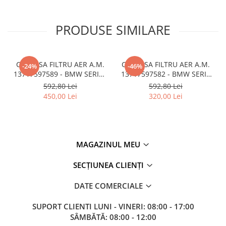
PRODUSE SIMILARE
CARCASA FILTRU AER A.M.
CARCASA FILTRU AER A.M.
-24%
-46%
13717597589 - BMW SERIES
13717597582 - BMW SERIA
3 (F30/F31)
1 F20 F21
592,80 Lei
592,80 Lei
450,00 Lei
320,00 Lei
MAGAZINUL MEU
SECȚIUNEA CLIENȚI
DATE COMERCIALE
SUPORT CLIENTI
LUNI - VINERI: 08:00 - 17:00
SÂMBĂTĂ: 08:00 - 12:00