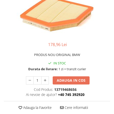
TAMPON
Capac bara
Turbocompresor
Capac fata motor
Ungere
Capitonaj
Capota
Capota spate
178,96 Lei
Carenaj roata
Deflector aer
PRODUS NOU ORIGINAL BMW
Elemente caroserie
IN STOC
Durata de livrare:
1 zi + tranzit curier
Inchidere aripa
Oglindă
ADAUGA IN COS
Overfender aripa
Cod Produs:
13719468656
Panou acoperire trigger
Ai nevoie de ajutor?
+40 745 392920
Plafon
Adauga la Favorite
Cere informatii
Praguri