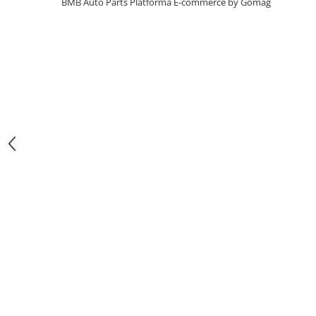
BMB Auto Parts
Platforma E-commerce by Gomag
Usa spate
Cutie viteze
Cutie viteze
Kit revizie
Suport cutie
DIFERENTIAL
Directie
Bieletă directie
Cap de bara
Casetă directie
Scut caseta
Electrice
Acumulator