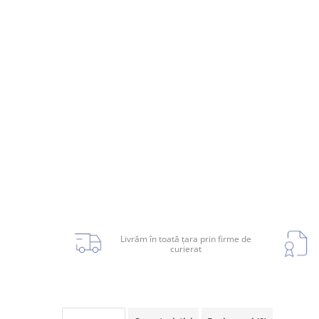
Planetară
Antrenare punte
Cardan
Aprindere
Bujie
Releu
Caroserie
Absorbant bara fata
Absorbant bara V
Livrăm în toată țara prin firme de
curierat
Actuator capsa capota
Aripă
Aripă spate