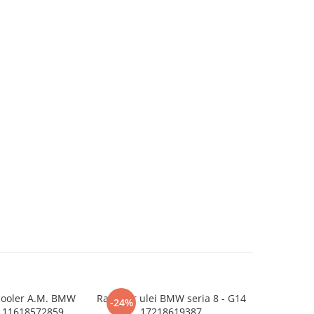
cooler A.M. BMW
Radiator ulei BMW seria 8 - G14
Radiator ul
-24%
-32%
0 11618572859
17218619387
1