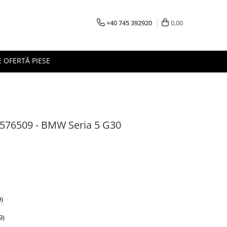
+40 745 392920
0,00
 OFERTĂ PIESE
8576509 - BMW Seria 5 G30
)
9)