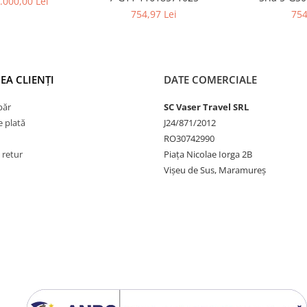
.000,00 Lei
754,97 Lei
754
EA CLIENȚI
DATE COMERCIALE
păr
SC Vaser Travel SRL
 plată
J24/871/2012
RO30742990
 retur
Piața Nicolae Iorga 2B
Vișeu de Sus, Maramureș