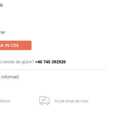
9)
rier
A IN COS
i nevoie de ajutor?
+40 745 392920
informatii
ificare
14 zile drept de retur