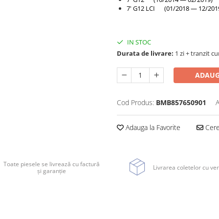
7' G12 LCI (01/2018 — 12/201
IN STOC
Durata de livrare:
1 zi + tranzit cu
ADAUG
Cod Produs:
BMB857650901
A
Adauga la Favorite
Cere 
Toate piesele se livrează cu factură
Livrarea coletelor cu ver
și garanție