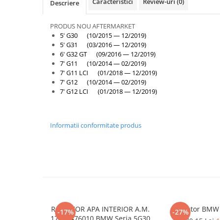
Armatura
Caracteristici
Review-uri
(0)
Descriere
Balama capota
PRODUS NOU AFTERMARKET
Bara fata
5' G30 (10/2015 — 12/2019)
5' G31 (03/2016 — 12/2019)
Bara spate
6' G32 GT (09/2016 — 12/2019)
Broasca capota
7' G11 (10/2014 — 02/2019)
7' G11 LCI (01/2018 — 12/2019)
Broască usă
7' G12 (10/2014 — 02/2019)
7' G12 LCI (01/2018 — 12/2019)
Canal racire
Capac bara
Capac fata motor
Informatii conformitate produs
Capitonaj
Capota
Capota spate
Carenaj roata
Deflector aer
RADIATOR APA INTERIOR A.M.
Radiator BMW 
-17%
-27%
Elemente caroserie
17118476010 BMW Seria 5G30