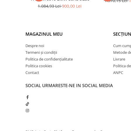
1.370,15 Lei
1
Inchidere aripa
1.084,93 Lei
900,00 Lei
Oglindă
Overfender aripa
Panou acoperire trigger
MAGAZINUL MEU
SECȚIUN
Plafon
Despre noi
Cum cum
Praguri
Termeni și condiții
Metode de
Politica de confidențialitate
Livrare
Rama radiator
Politica cookies
Politica de
Scut motor
Contact
ANPC
Spălător far
SOCIAL
URMARESTE-NE IN SOCIAL MEDIA
Suport aripa
Suport far
Suport radiator
Traversa
Usa fată