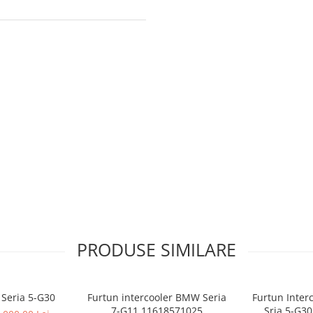
PRODUSE SIMILARE
Seria 5-G30
Furtun intercooler BMW Seria
Furtun Inter
7-G11 11618571025
Sria 5-G3