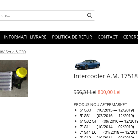
INFORMAȚII LIVRARE
POLITICA DE RETUR
CONTACT
CERERE
MW Seria 5 G30
Intercooler A.M. 1751
956,31 Lei
800,00 Lei
PRODUS NOU AFTERMARKET
5' G30 (10/2015 — 12/2019)
5' G31 (03/2016 — 12/2019)
6' G32 GT (09/2016 — 12/2019
7' G11 (10/2014 — 02/2019)
7' G11 LCI (01/2018 — 12/201
7' G12 (10/2014 — 02/2019)