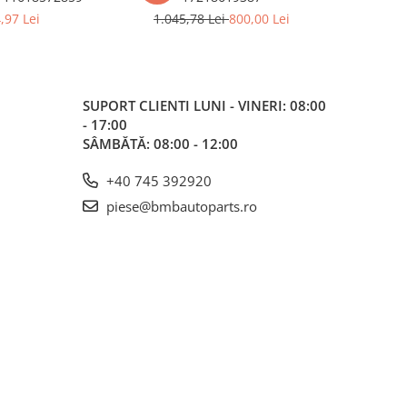
,97 Lei
1.045,78 Lei
800,00 Lei
883,6
SUPORT CLIENTI
LUNI - VINERI: 08:00
- 17:00
SÂMBĂTĂ: 08:00 - 12:00
+40 745 392920
piese@bmbautoparts.ro