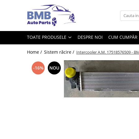
Toate Produsele
Accesorii
TOATE PRODUSELE
DESPRE NOI
CUM CUMPĂR
Covorase
ODORIZANTE
Home /
Sistem răcire /
Intercooler A.M. 17518576509 - B
Ornament
-16%
NOU
AIRBAG
Ambreiaj
Cilindru
Rulment de presiune
Set ambreiaj
Volantă
Angrenare roată
Burduf planetară