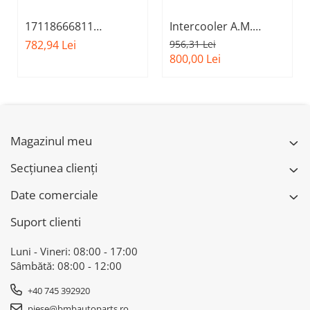
17118666811
Intercooler A.M.
Radiator sistem racire
17518576509 - BMW
782,94 Lei
956,31 Lei
A.M. - BMW Seria 3
Seria 5 G30
800,00 Lei
G20 G21, Z4 G29
Magazinul meu
Secțiunea clienți
Date comerciale
Suport clienti
Luni - Vineri: 08:00 - 17:00
Sâmbătă: 08:00 - 12:00
+40 745 392920
piese@bmbautoparts.ro