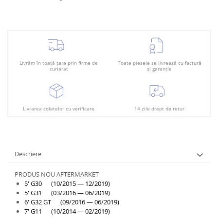
Plafon
Praguri
Rama radiator
Scut motor
Spălător far
Livrăm în toată țara prin firme de
Toate piesele se livrează cu factură
curierat
și garanție
Suport aripa
Suport far
Livrarea coletelor cu verificare
14 zile drept de retur
Suport radiator
Traversa
Usa fată
Descriere
Usa spate
PRODUS NOU AFTERMARKET
5' G30 (10/2015 — 12/2019)
5' G31 (03/2016 — 06/2019)
6' G32 GT (09/2016 — 06/2019)
7' G11 (10/2014 — 02/2019)