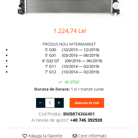
Suport motor
Canal racire
TAMPON
Capac bara
Turbocompresor
Capac fata motor
1.224,74 Lei
Ungere
Capitonaj
PRODUS NOU AFTERMARKET
Capota
5' G30 (10/2015 — 12/2019)
5' G31 (03/2016 — 06/2019)
Capota spate
6' G32 GT (09/2016 — 06/2019)
7' G11 (10/2014 — 02/2019)
Carenaj roata
7' G12 (10/2014 — 02/2019)
Deflector aer
IN STOC
Elemente caroserie
Durata de livrare:
1 zi + tranzit curier
Inchidere aripa
ADAUGA IN COS
Oglindă
Cod Produs:
BMB874366401
Overfender aripa
Ai nevoie de ajutor?
+40 745 392920
Panou acoperire trigger
Adauga la Favorite
Cere informatii