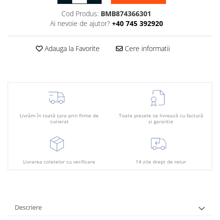
Plafon
Cod Produs:
BMB874366301
Praguri
Ai nevoie de ajutor?
+40 745 392920
Rama radiator
Scut motor
Adauga la Favorite
Cere informatii
Spălător far
Suport aripa
Suport far
Suport radiator
Livrăm în toată țara prin firme de
Toate piesele se livrează cu factură
curierat
și garanție
Traversa
Usa fată
Usa spate
Livrarea coletelor cu verificare
14 zile drept de retur
Descriere