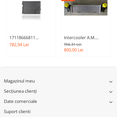
17118666811
Intercooler A.M.
Radiator sistem racire
17518576509 - BMW
782,94 Lei
956,31 Lei
A.M. - BMW Seria 3
Seria 5 G30
800,00 Lei
G20 G21, Z4 G29
Magazinul meu
Secțiunea clienți
Date comerciale
Suport clienti