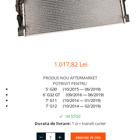
Suport motor
Canal racire
TAMPON
Capac bara
Turbocompresor
Capac fata motor
Ungere
Capitonaj
Capota
Capota spate
1.017,82 Lei
Carenaj roata
Deflector aer
PRODUS NOU AFTERMARKET
POTRIVIT PENTRU
Elemente caroserie
5' G30 (10/2015 — 06/2019)
6' G32 GT (09/2016 — 06/2019)
Inchidere aripa
7' G11 (10/2014 — 01/2019)
7' G12 (10/2014 — 02/2019)
Oglindă
IN STOC
Overfender aripa
Durata de livrare:
1 zi + tranzit curier
Panou acoperire trigger
ADAUGA IN COS