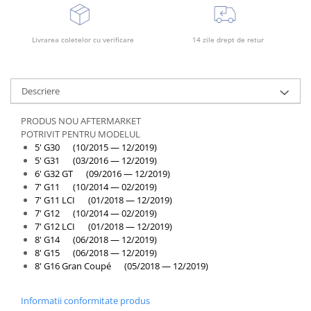
Overfender aripa
Panou acoperire trigger
Livrarea coletelor cu verificare
14 zile drept de retur
Plafon
Praguri
Rama radiator
Descriere
Scut motor
PRODUS NOU AFTERMARKET
Spălător far
POTRIVIT PENTRU MODELUL
5' G30 (10/2015 — 12/2019)
Suport aripa
5' G31 (03/2016 — 12/2019)
6' G32 GT (09/2016 — 12/2019)
Suport far
7' G11 (10/2014 — 02/2019)
Suport radiator
7' G11 LCI (01/2018 — 12/2019)
7' G12 (10/2014 — 02/2019)
Traversa
7' G12 LCI (01/2018 — 12/2019)
8' G14 (06/2018 — 12/2019)
Usa fată
8' G15 (06/2018 — 12/2019)
Usa spate
8' G16 Gran Coupé (05/2018 — 12/2019)
Cutie viteze
Informatii conformitate produs
Cutie viteze