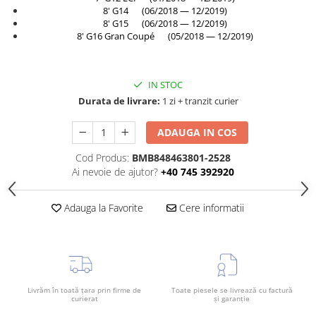
8' G14 (06/2018 — 12/2019)
Bara spate
8' G15 (06/2018 — 12/2019)
Broasca capota
8' G16 Gran Coupé (05/2018 — 12/2019)
Broască usă
Canal racire
IN STOC
Capac bara
Durata de livrare:
1 zi + tranzit curier
Capac fata motor
ADAUGA IN COS
Capitonaj
Cod Produs:
BMB848463801-2528
Capota
Ai nevoie de ajutor?
+40 745 392920
Capota spate
Adauga la Favorite
Cere informatii
Carenaj roata
Deflector aer
Elemente caroserie
Inchidere aripa
Livrăm în toată țara prin firme de
Toate piesele se livrează cu factură
Oglindă
curierat
și garanție