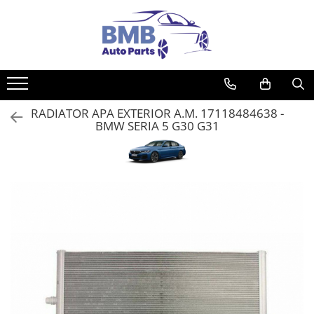
Toate Produsele
Accesorii
Covorase
RADIATOR APA EXTERIOR A.M. 17118484638 -
ODORIZANTE
BMW SERIA 5 G30 G31
Ornament
AIRBAG
Ambreiaj
Cilindru
Rulment de presiune
Set ambreiaj
Volantă
Angrenare roată
Burduf planetară