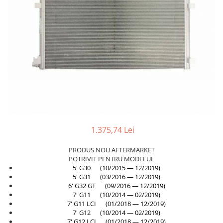
Planetară
Antrenare punte
Cardan
Aprindere
Bujie
Releu
Caroserie
Absorbant bara fata
Absorbant bara V
1.375,74 Lei
Actuator capsa capota
PRODUS NOU AFTERMARKET
Aripă
POTRIVIT PENTRU MODELUL
5' G30 (10/2015 — 12/2019)
Aripă spate
5' G31 (03/2016 — 12/2019)
6' G32 GT (09/2016 — 12/2019)
Armatura
7' G11 (10/2014 — 02/2019)
Balama capota
7' G11 LCI (01/2018 — 12/2019)
7' G12 (10/2014 — 02/2019)
Bara fata
7' G12 LCI (01/2018 — 12/2019)