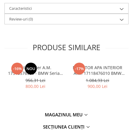
Kit revizie
Caracteristici
Suport cutie
Review-uri
(0)
DIFERENTIAL
Directie
Bieletă directie
PRODUSE SIMILARE
Cap de bara
Casetă directie
Scut caseta
Intercooler A.M.
RADIATOR APA INTERIOR
-16%
NOU
-17%
17518576509 - BMW Seria 5
A.M. 17118476010 BMW
Electrice
G30
Seria 5G30
956,31 Lei
1.084,93 Lei
Acumulator
800,00 Lei
900,00 Lei
Alternator
Cablaj
Cameră
MAGAZINUL MEU
Electromotor
SECȚIUNEA CLIENȚI
Lampa spate