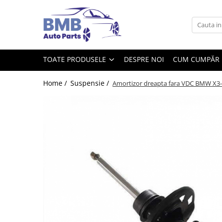
Toate Produsele
Accesorii
TOATE PRODUSELE
DESPRE NOI
CUM CUMPĂR
Covorase
ODORIZANTE
Home /
Suspensie /
Amortizor dreapta fara VDC BMW X3
Ornament
AIRBAG
Ambreiaj
Cilindru
Rulment de presiune
Set ambreiaj
Volantă
Angrenare roată
Burduf planetară