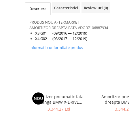
Armatura
Caracteristici
Review-uri
(0)
Descriere
Balama capota
Bara fata
PRODUS NOU AFTERMARKET
Bara spate
AMORTIZOR DREAPTA FATA VDC 37106887934
X3 G01 (09/2016 — 12/2019)
Broasca capota
X4 G02 (03/2017 — 12/2019)
Broască usă
Informatii conformitate produs
Canal racire
Capac bara
Capac fata motor
Capitonaj
Capota
Amortizor pneumatic fata
Amortizor pne
NOU
Capota spate
stanga BMW X-DRIVE
dreapta BM
Carenaj roata
37106877559 - BMW SERIA 7
37106877560 - 
3.344,27 Lei
3.344,2
G11
G11 
Deflector aer
Elemente caroserie