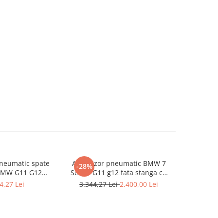
neumatic spate
Amortizor pneumatic BMW 7
Amortizo
-28%
-25%
BMW G11 G12
Series G11 g12 fata stanga cu
Series G11
- BMW Seria 7 -
VDC (2WD) 37106877553
VDC (2
4,27 Lei
3.344,27 Lei
2.400,00 Lei
3.344,2
1 G12