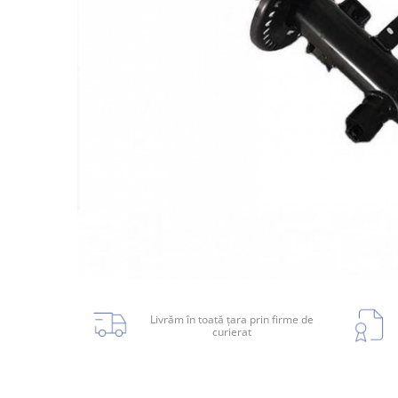
Planetară
Antrenare punte
Cardan
Aprindere
Bujie
Releu
Caroserie
Absorbant bara fata
Absorbant bara V
Actuator capsa capota
Livrăm în toată țara prin firme de
curierat
Aripă
Aripă spate