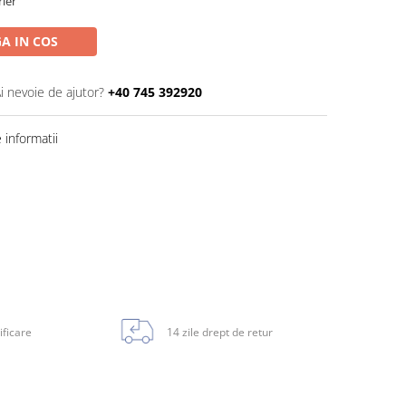
rier
A IN COS
i nevoie de ajutor?
+40 745 392920
informatii
ificare
14 zile drept de retur