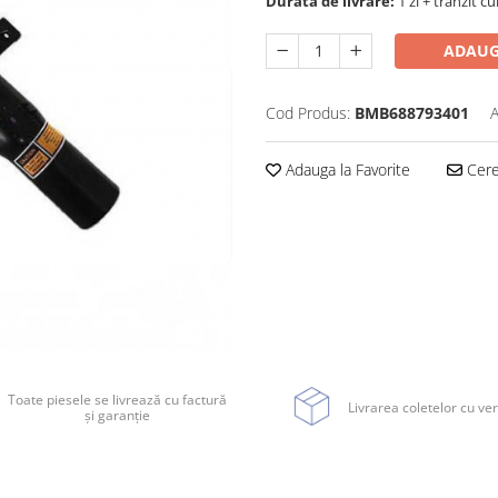
Durata de livrare:
1 zi + tranzit cu
ADAUG
Cod Produs:
BMB688793401
A
Adauga la Favorite
Cere 
Toate piesele se livrează cu factură
Livrarea coletelor cu ver
și garanție