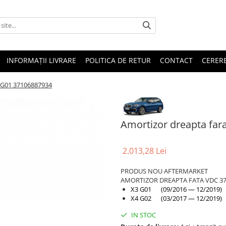
INFORMAȚII LIVRARE
POLITICA DE RETUR
CONTACT
CERERE
-G01 37106887934
Amortizor dreapta fa
2.013,28 Lei
PRODUS NOU AFTERMARKET
AMORTIZOR DREAPTA FATA VDC 37
X3 G01 (09/2016 — 12/2019)
X4 G02 (03/2017 — 12/2019)
IN STOC