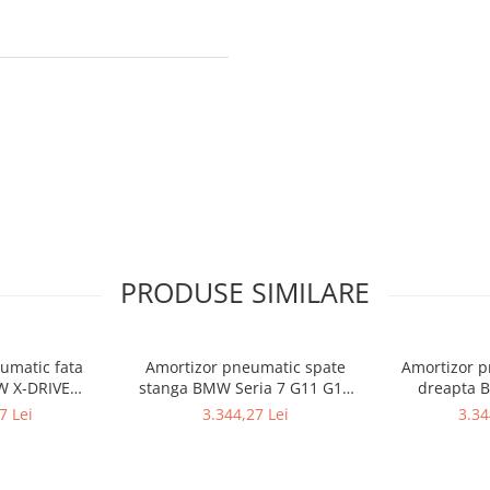
PRODUSE SIMILARE
umatic fata
Amortizor pneumatic spate
Amortizor p
W X-DRIVE
stanga BMW Seria 7 G11 G12
dreapta 
BMW Seria 7 -
37106874593
37106874594 
7 Lei
3.344,27 Lei
3.34
G12
G1