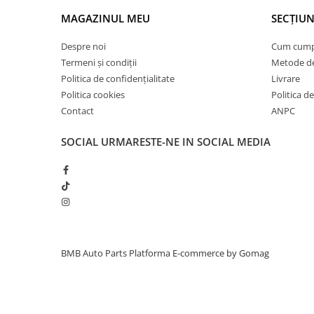
Inchidere aripa
MAGAZINUL MEU
SECȚIUN
Oglindă
Despre noi
Cum cum
Overfender aripa
Termeni și condiții
Metode de
Panou acoperire trigger
Politica de confidențialitate
Livrare
Politica cookies
Politica de
Plafon
Contact
ANPC
Praguri
SOCIAL
URMARESTE-NE IN SOCIAL MEDIA
Rama radiator
Scut motor
Spălător far
Suport aripa
Suport far
Suport radiator
BMB Auto Parts
Platforma E-commerce by Gomag
Traversa
Usa fată