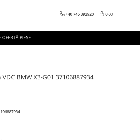
+40 745 392920
0,00
 OFERTĂ PIESE
ra VDC BMW X3-G01 37106887934
106887934