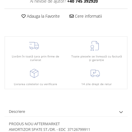
Plafon
Ai nevoie de ajutor?
+40 745 392920
Praguri
Adauga la Favorite
Cere informatii
Rama radiator
Scut motor
Spălător far
Suport aripa
Livrăm în toată țara prin firme de
Toate piesele se livrează cu factură
Suport far
curierat
și garanție
Suport radiator
Traversa
Livrarea coletelor cu verificare
14 zile drept de retur
Usa fată
Usa spate
Descriere
PRODUS NOU AFTERMARKET
AMORTIZOR SPATE ST./DR. - EDC 37126799911