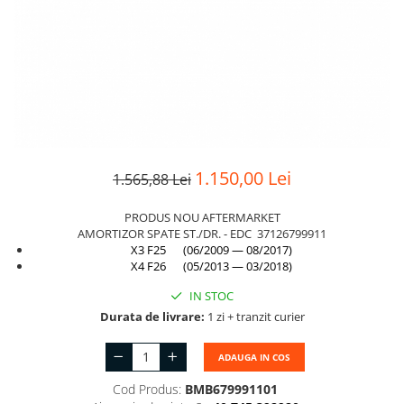
Suport motor
Canal racire
TAMPON
Capac bara
Turbocompresor
Capac fata motor
Ungere
Capitonaj
Capota
Capota spate
1.150,00 Lei
1.565,88 Lei
Carenaj roata
PRODUS NOU AFTERMARKET
Deflector aer
AMORTIZOR SPATE ST./DR. - EDC 37126799911
X3 F25 (06/2009 — 08/2017)
Elemente caroserie
X4 F26 (05/2013 — 03/2018)
Inchidere aripa
IN STOC
Oglindă
Durata de livrare:
1 zi + tranzit curier
Overfender aripa
ADAUGA IN COS
Panou acoperire trigger
Cod Produs:
BMB679991101