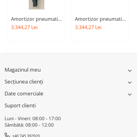
Amortizor pneumatic
Amortizor pneumatic
fata stanga BMW X-
fata dreapta BMW X-
3.344,27 Lei
3.344,27 Lei
DRIVE 37106877559 -
DRIVE 37106877560 -
BMW SERIA 7 G11
BMW Seria 7 - G11
G12
Magazinul meu
Secțiunea clienți
Date comerciale
Suport clienti
Luni - Vineri: 08:00 - 17:00
Sâmbătă: 08:00 - 12:00
+40 745 392920