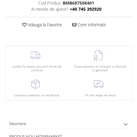
Plafon
Cod Produs:
BMB687508401
Ai nevoie de ajutor?
+40 745 392920
Praguri
Rama radiator
Adauga la Favorite
Cere informatii
Scut motor
Spălător far
Suport aripa
Suport far
Livrăm în toată țara prin firme de
Toate piesele se livrează cu factură
Suport radiator
curierat
și garanție
Traversa
Usa fată
Livrarea coletelor cu verificare
14 zile drept de retur
Usa spate
Descriere
PRODUS NOU AFTERMARKET