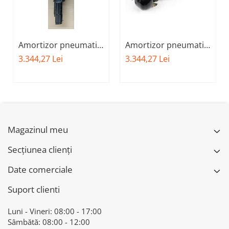
Amortizor pneumatic
Amortizor pneumatic
fata stanga BMW X-
fata dreapta BMW X-
3.344,27 Lei
3.344,27 Lei
DRIVE 37106877559 -
DRIVE 37106877560 -
BMW SERIA 7 G11
BMW Seria 7 - G11
G12
Magazinul meu
Secțiunea clienți
Date comerciale
Suport clienti
Luni - Vineri: 08:00 - 17:00
Sâmbătă: 08:00 - 12:00