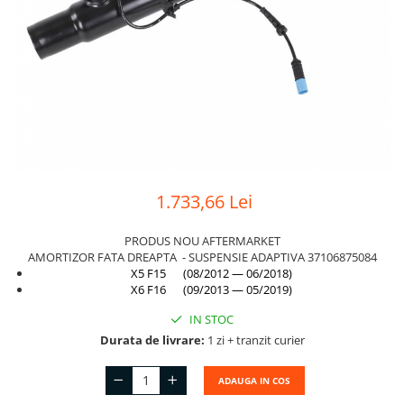
Suport motor
Canal racire
TAMPON
Capac bara
Turbocompresor
Capac fata motor
Ungere
Capitonaj
Capota
Capota spate
Carenaj roata
1.733,66 Lei
Deflector aer
PRODUS NOU AFTERMARKET
Elemente caroserie
AMORTIZOR FATA DREAPTA - SUSPENSIE ADAPTIVA 37106875084
X5 F15 (08/2012 — 06/2018)
Inchidere aripa
X6 F16 (09/2013 — 05/2019)
Oglindă
IN STOC
Durata de livrare:
1 zi + tranzit curier
Overfender aripa
Panou acoperire trigger
ADAUGA IN COS