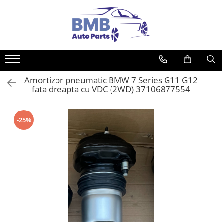
Toate Produsele
Accesorii
Covorase
Amortizor pneumatic BMW 7 Series G11 G12
ODORIZANTE
fata dreapta cu VDC (2WD) 37106877554
Ornament
AIRBAG
-25%
Ambreiaj
Cilindru
Rulment de presiune
Set ambreiaj
Volantă
Angrenare roată
Burduf planetară