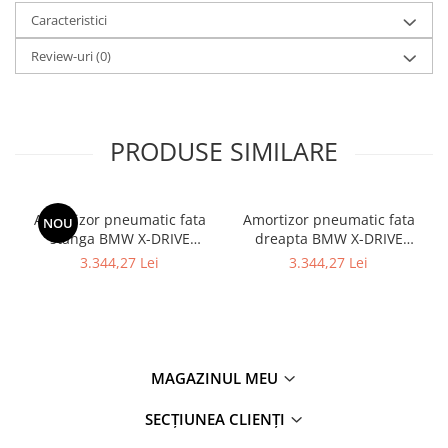
Kit revizie
Caracteristici
Suport cutie
Review-uri
(0)
DIFERENTIAL
Directie
Bieletă directie
PRODUSE SIMILARE
Cap de bara
Casetă directie
Amortizor pneumatic fata
Amortizor pneumatic fata
NOU
Scut caseta
stanga BMW X-DRIVE
dreapta BMW X-DRIVE
Electrice
37106877559 - BMW SERIA
37106877560 - BMW Seria 7
3.344,27 Lei
3.344,27 Lei
7 G11
- G11 G12
Acumulator
Alternator
Cablaj
MAGAZINUL MEU
Cameră
Electromotor
SECȚIUNEA CLIENȚI
Lampa spate