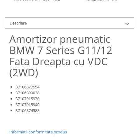
Livrarea coletelor cu verificare
14 zile drept de retur
Overfender aripa
Panou acoperire trigger
Plafon
Descriere
Praguri
Amortizor pneumatic
Rama radiator
BMW 7 Series G11/12
Scut motor
Fata Dreapta cu VDC
Spălător far
(2WD)
Suport aripa
Suport far
37106877554
Suport radiator
37106899038
Traversa
37107915970
37107915940
Usa fată
37106874588
Usa spate
Cutie viteze
Informatii conformitate produs
Cutie viteze