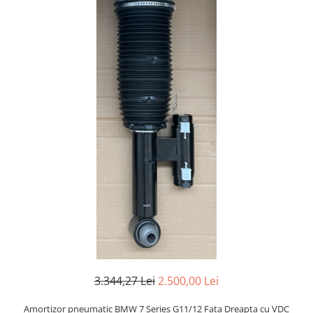
Planetară
Antrenare punte
Cardan
Aprindere
Bujie
Releu
Caroserie
Absorbant bara fata
Absorbant bara V
Actuator capsa capota
Aripă
Aripă spate
Armatura
3.344,27 Lei
2.500,00 Lei
Balama capota
Bara fata
Amortizor pneumatic BMW 7 Series G11/12 Fata Dreapta cu VDC