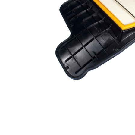
Planetară
Antrenare punte
Cardan
Aprindere
Bujie
Releu
Caroserie
Absorbant bara fata
Absorbant bara V
Actuator capsa capota
Aripă
Aripă spate