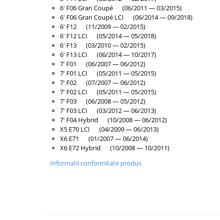
6' F06 Gran Coupé (06/2011 — 03/2015)
Inchidere aripa
6' F06 Gran Coupé LCI (06/2014 — 09/2018)
Oglindă
6' F12 (11/2009 — 02/2015)
6' F12 LCI (05/2014 — 05/2018)
Overfender aripa
6' F13 (03/2010 — 02/2015)
Panou acoperire trigger
6' F13 LCI (06/2014 — 10/2017)
7' F01 (06/2007 — 06/2012)
Plafon
7' F01 LCI (05/2011 — 05/2015)
7' F02 (07/2007 — 06/2012)
Praguri
7' F02 LCI (05/2011 — 05/2015)
Rama radiator
7' F03 (06/2008 — 05/2012)
7' F03 LCI (03/2012 — 06/2013)
Scut motor
7' F04 Hybrid (10/2008 — 06/2012)
X5 E70 LCI (04/2009 — 06/2013)
Spălător far
X6 E71 (01/2007 — 06/2014)
Suport aripa
X6 E72 Hybrid (10/2008 — 10/2011)
Suport far
Informatii conformitate produs
Suport radiator
Traversa
Usa fată