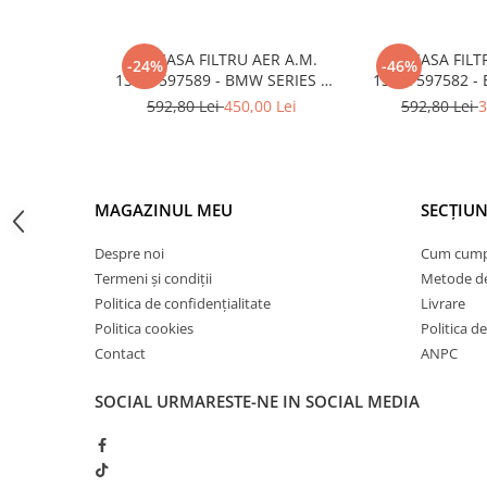
Usa spate
Cutie viteze
CARCASA FILTRU AER A.M.
CARCASA FILT
-24%
-46%
Cutie viteze
13717597589 - BMW SERIES 3
13717597582 -
Kit revizie
(F30/F31)
F20 
592,80 Lei
450,00 Lei
592,80 Lei
3
Suport cutie
DIFERENTIAL
Directie
MAGAZINUL MEU
SECȚIUN
Bieletă directie
Despre noi
Cum cum
Cap de bara
Termeni și condiții
Metode de
Casetă directie
Politica de confidențialitate
Livrare
Scut caseta
Politica cookies
Politica de
Contact
ANPC
Electrice
SOCIAL
URMARESTE-NE IN SOCIAL MEDIA
Acumulator