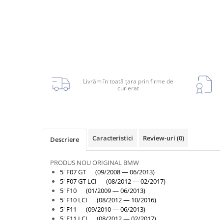
Armatura
Balama capota
Bara fata
Bara spate
Broasca capota
Broască usă
Livrăm în toată țara prin firme de
curierat
Canal racire
Capac bara
Capac fata motor
Capitonaj
Caracteristici
Review-uri
(0)
Descriere
Capota
PRODUS NOU ORIGINAL BMW
Capota spate
5' F07 GT (09/2008 — 06/2013)
5' F07 GT LCI (08/2012 — 02/2017)
Carenaj roata
5' F10 (01/2009 — 06/2013)
Deflector aer
5' F10 LCI (08/2012 — 10/2016)
5' F11 (09/2010 — 06/2013)
Elemente caroserie
5' F11 LCI (08/2012 — 02/2017)