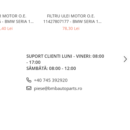
R MOTOR O.E.
FILTRU ULEI MOTOR O.E.
FILTRU ULE
 - BMW SERIA 1
11427807177 - BMW SERIA 1
BMW SERIA 1
 3 E90 , X1 E84
E81 , SERIA 3 E90 , SERIA 5 E60 ,
,
,40 Lei
78,30 Lei
SERIA 7 F01 , X1 E84 , X5 F15
SUPORT CLIENTI
LUNI - VINERI: 08:00
- 17:00
SÂMBĂTĂ: 08:00 - 12:00
+40 745 392920
piese@bmbautoparts.ro