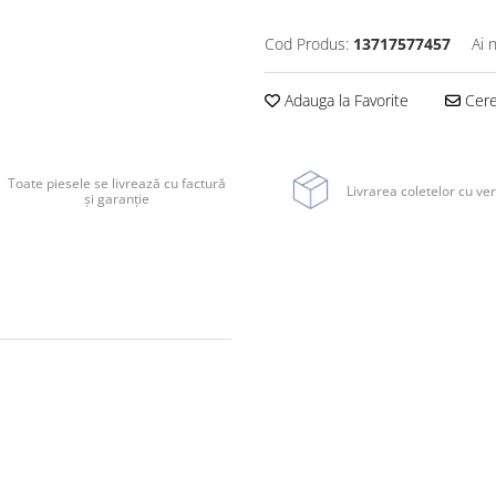
Cod Produs:
13717577457
Ai 
Adauga la Favorite
Cere 
Toate piesele se livrează cu factură
Livrarea coletelor cu ver
și garanție