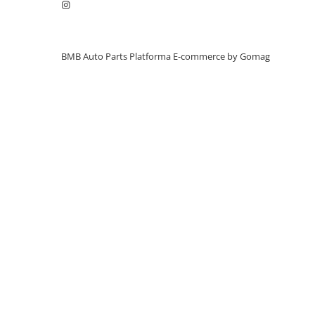
Alternator
Cablaj
BMB Auto Parts
Platforma E-commerce by Gomag
Cameră
Electromotor
Lampa spate
Semnal oglindă
SEMNALIZARE ARIPA
SENZOR PARCARE
Set faruri
Filtre
Filtru aer
Filtru combustibil
Filtru polen
Filtru ulei