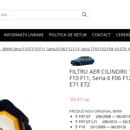
INFORMAȚII LIVRARE
POLITICA DE RETUR
CONTACT
CERERE
 BMW Seria 5 F07 F10 F11, Seria 6 F06 F12 F13, Seria 7 F01 F02 F04, X5 E70, 
FILTRU AER CILINDRII 
F10 F11, Seria 6 F06 F1
E71 E72
89,47 Lei
PRODUS NOU ORIGINAL BMW
5' F07 GT (09/2008 — 06/2013
5' F07 GT LCI (08/2012 — 02/2
5' F10 (01/2009 — 06/2013)