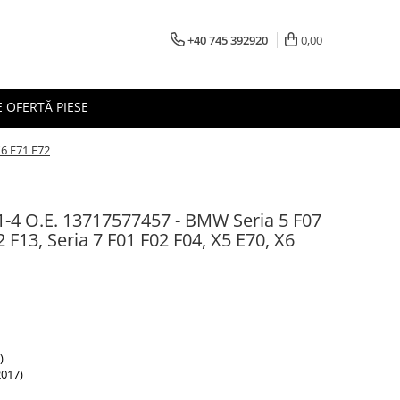
+40 745 392920
0,00
 OFERTĂ PIESE
X6 E71 E72
1-4 O.E. 13717577457 - BMW Seria 5 F07
2 F13, Seria 7 F01 F02 F04, X5 E70, X6
)
017)