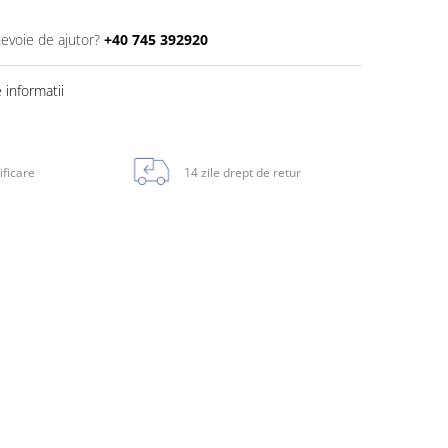
nevoie de ajutor?
+40 745 392920
informatii
ificare
14 zile drept de retur