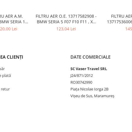
RU AER A.M.
FILTRU AER O.E. 13717582908 -
FILTRU AE
 BMW SERIA 1
BMW SERIA 5 F07 F10 F11 , X1
13717536006
F21
E84
E81 , SERIA
20,00 Lei
123,04 Lei
145
EA CLIENȚI
DATE COMERCIALE
păr
SC Vaser Travel SRL
 plată
J24/871/2012
RO30742990
 retur
Piața Nicolae Iorga 2B
Vișeu de Sus, Maramureș