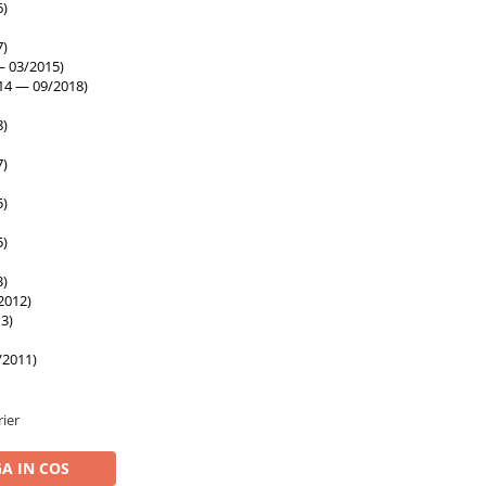
6)
7)
 03/2015)
14 — 09/2018)
8)
7)
5)
5)
3)
2012)
3)
/2011)
rier
A IN COS