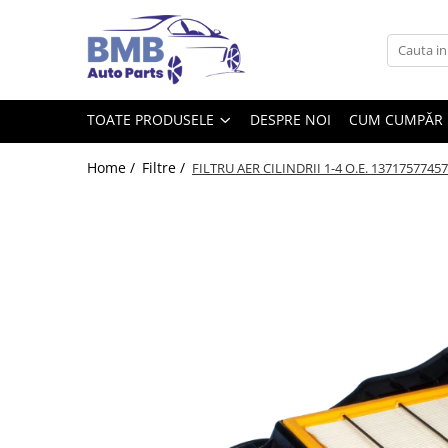
Toate Produsele
Accesorii
TOATE PRODUSELE
DESPRE NOI
CUM CUMPĂR
Covorase
ODORIZANTE
Home /
Filtre /
FILTRU AER CILINDRII 1-4 O.E. 13717577457 -
Ornament
AIRBAG
Ambreiaj
Cilindru
Rulment de presiune
Set ambreiaj
Volantă
Angrenare roată
Burduf planetară