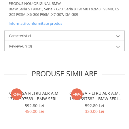
PRODUS NOU ORIGINAL BMW
BMW Seria 5 F90M5, Seria 7 G70, Seria 8 F91M8 F92M8 F93M8, X5
G05 F95M, X6 G06 F96M, X7 G07, XM G09
Informatii conformitate produs
Caracteristici
Review-uri
(0)
PRODUSE SIMILARE
CARCASA FILTRU AER A.M.
CARCASA FILTRU AER A.M.
-24%
-46%
13717597589 - BMW SERIES
13717597582 - BMW SERIA
3 (F30/F31)
1 F20 F21
592,80 Lei
592,80 Lei
450,00 Lei
320,00 Lei