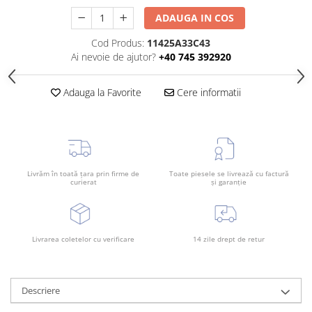
Rama radiator
ADAUGA IN COS
Scut motor
Cod Produs:
11425A33C43
Spălător far
Ai nevoie de ajutor?
+40 745 392920
Suport aripa
Adauga la Favorite
Cere informatii
Suport far
Suport radiator
Traversa
Usa fată
Livrăm în toată țara prin firme de
Toate piesele se livrează cu factură
Usa spate
curierat
și garanție
Livrarea coletelor cu verificare
14 zile drept de retur
Descriere