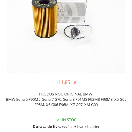
TAMPON
Capac bara
Turbocompresor
Capac fata motor
Ungere
Capitonaj
Capota
Capota spate
Carenaj roata
Deflector aer
Elemente caroserie
Inchidere aripa
111,85 Lei
Oglindă
PRODUS NOU ORIGINAL BMW
Overfender aripa
BMW Seria 5 F90M5, Seria 7 G70, Seria 8 F91M8 F92M8 F93M8, X5 G05
F95M, X6 G06 F96M, X7 G07, XM G09
Panou acoperire trigger
Plafon
IN STOC
Durata de livrare:
1 zi + tranzit curier
Praguri