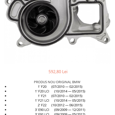
TAMPON
Capac bara
Turbocompresor
Capac fata motor
Ungere
Capitonaj
Capota
Capota spate
Carenaj roata
Deflector aer
Elemente caroserie
Inchidere aripa
592,80 Lei
Oglindă
PRODUS NOU ORIGINAL BMW
Overfender aripa
1' F20 (07/2010 — 02/2015)
1' F20 LCI (10/2014 — 05/2015)
Panou acoperire trigger
1' F21 (07/2010 — 02/2015)
1' F21 LCI (10/2014 — 05/2015)
Plafon
2' F22 (10/2012 — 06/2015)
3' E90 LCI (09/2009 — 12/2011)
Praguri
3' E91 LCI (09/2009 — 05/2012)