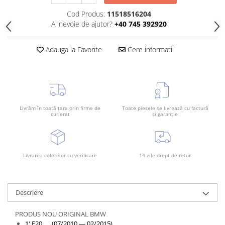
Cod Produs:
11518516204
Ai nevoie de ajutor?
+40 745 392920
Adauga la Favorite
Cere informatii
Livrăm în toată țara prin firme de
Toate piesele se livrează cu factură
curierat
și garanție
Livrarea coletelor cu verificare
14 zile drept de retur
Descriere
PRODUS NOU ORIGINAL BMW
1' F20 (07/2010 — 02/2015)