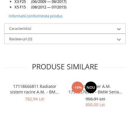
X3 F25 (06/2009 — 08/2017)
X5 F15 (08/2012 — 07/2015)
Informatii conformitate produs
Caracteristici
Review-uri
(0)
PRODUSE SIMILARE
17118666811 Radiator
Intercooler A.M.
-16%
NOU
sistem racire A.M. - BMW
17518576509 - BMW Seria 5
Seria 3 G20 G21, Z4 G29
G30
782,94 Lei
956,31 Lei
800,00 Lei