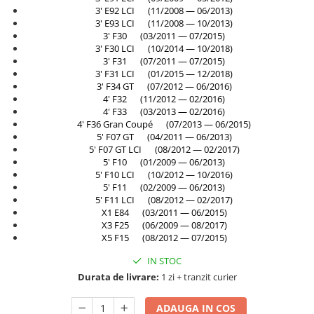
Rama radiator
3' E92 LCI (11/2008 — 06/2013)
3' E93 LCI (11/2008 — 10/2013)
Scut motor
3' F30 (03/2011 — 07/2015)
3' F30 LCI (10/2014 — 10/2018)
Spălător far
3' F31 (07/2011 — 07/2015)
3' F31 LCI (01/2015 — 12/2018)
Suport aripa
3' F34 GT (07/2012 — 06/2016)
Suport far
4' F32 (11/2012 — 02/2016)
4' F33 (03/2013 — 02/2016)
Suport radiator
4' F36 Gran Coupé (07/2013 — 06/2015)
5' F07 GT (04/2011 — 06/2013)
Traversa
5' F07 GT LCI (08/2012 — 02/2017)
Usa fată
5' F10 (01/2009 — 06/2013)
5' F10 LCI (10/2012 — 10/2016)
Usa spate
5' F11 (02/2009 — 06/2013)
5' F11 LCI (08/2012 — 02/2017)
X1 E84 (03/2011 — 06/2015)
X3 F25 (06/2009 — 08/2017)
X5 F15 (08/2012 — 07/2015)
IN STOC
Durata de livrare:
1 zi + tranzit curier
ADAUGA IN COS