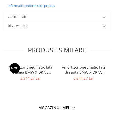
Informatii conformitate produs
Caracteristici
Review-uri
(0)
PRODUSE SIMILARE
Amortizor pneumatic fata
Amortizor pneumatic fata
NOU
stanga BMW X-DRIVE
dreapta BMW X-DRIVE
37106877559 - BMW SERIA
37106877560 - BMW Seria 7
3.344,27 Lei
3.344,27 Lei
7 G11
- G11 G12
MAGAZINUL MEU