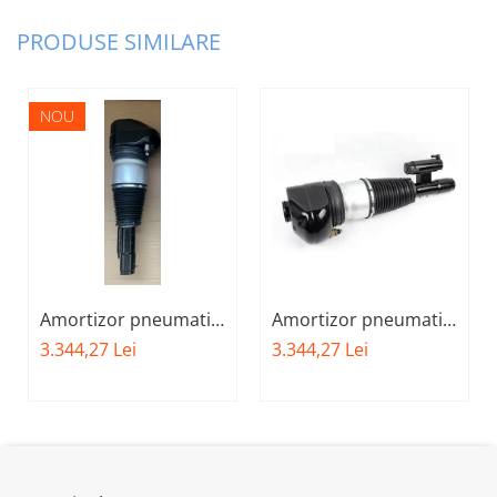
PRODUSE SIMILARE
NOU
Amortizor pneumatic
Amortizor pneumatic
fata stanga BMW X-
fata dreapta BMW X-
3.344,27 Lei
3.344,27 Lei
DRIVE 37106877559 -
DRIVE 37106877560 -
BMW SERIA 7 G11
BMW Seria 7 - G11
G12