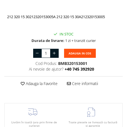
Suport motor
Canal racire
TAMPON
Capac bara
212 320 15 30
212320153005
A 212 320 15 30
A212320153005
Turbocompresor
Capac fata motor
Ungere
Capitonaj
IN STOC
Durata de livrare:
1 zi + tranzit curier
Capota
Capota spate
ADAUGA IN COS
Carenaj roata
Cod Produs:
BMB320153001
Ai nevoie de ajutor?
+40 745 392920
Deflector aer
Elemente caroserie
Adauga la Favorite
Cere informatii
Inchidere aripa
Oglindă
Overfender aripa
Panou acoperire trigger
Livrăm în toată țara prin firme de
Toate piesele se livrează cu factură
curierat
și garanție