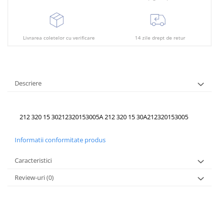
Plafon
Praguri
Rama radiator
Livrarea coletelor cu verificare
14 zile drept de retur
Scut motor
Spălător far
Suport aripa
Descriere
Suport far
Suport radiator
212 320 15 30
212320153005
A 212 320 15 30
A212320153005
Traversa
Informatii conformitate produs
Usa fată
Caracteristici
Usa spate
Review-uri
(0)