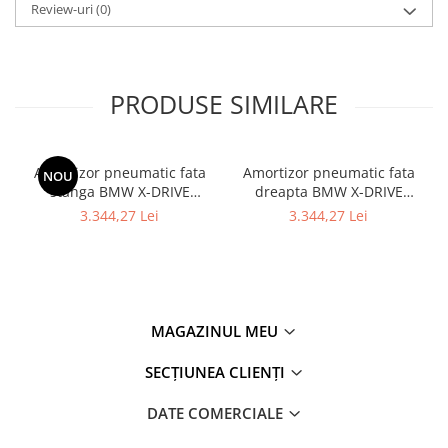
Review-uri
(0)
PRODUSE SIMILARE
Amortizor pneumatic fata
Amortizor pneumatic fata
NOU
stanga BMW X-DRIVE
dreapta BMW X-DRIVE
37106877559 - BMW SERIA
37106877560 - BMW Seria 7
3.344,27 Lei
3.344,27 Lei
7 G11
- G11 G12
MAGAZINUL MEU
SECȚIUNEA CLIENȚI
DATE COMERCIALE