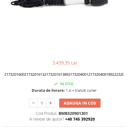
TAMPON
Capac bara
Turbocompresor
Capac fata motor
Ungere
Capitonaj
Capota
Capota spate
Carenaj roata
Deflector aer
3.439,35 Lei
Elemente caroserie
2173201600
2173201613
217320161389
2173204001
217320400189
2223201
Inchidere aripa
IN STOC
Oglindă
Durata de livrare:
1 zi + tranzit curier
Overfender aripa
ADAUGA IN COS
Panou acoperire trigger
Cod Produs:
BMB320901301
Plafon
Ai nevoie de ajutor?
+40 745 392920
Praguri