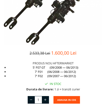
Suport motor
Canal racire
TAMPON
Capac bara
Turbocompresor
Capac fata motor
Ungere
Capitonaj
Capota
Capota spate
Carenaj roata
1.600,00 Lei
2.533,38 Lei
Deflector aer
PRODUS NOU AFTERMARKET
Elemente caroserie
5' F07 GT (09/2008 — 06/2013)
7' F01 (06/2008 — 06/2012)
Inchidere aripa
7' F02 (09/2007 — 06/2012)
Oglindă
IN STOC
Durata de livrare:
1 zi + tranzit curier
Overfender aripa
Panou acoperire trigger
ADAUGA IN COS