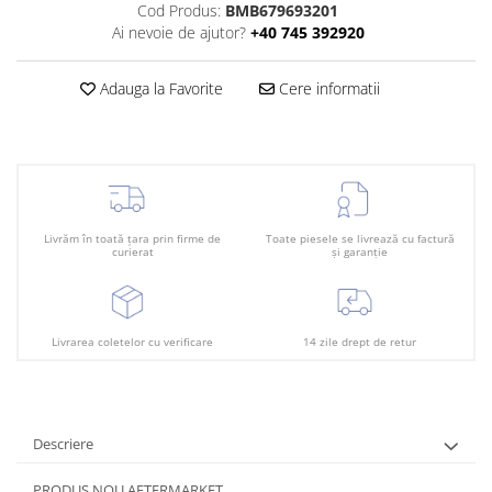
Plafon
Cod Produs:
BMB679693201
Ai nevoie de ajutor?
+40 745 392920
Praguri
Rama radiator
Adauga la Favorite
Cere informatii
Scut motor
Spălător far
Suport aripa
Suport far
Livrăm în toată țara prin firme de
Toate piesele se livrează cu factură
Suport radiator
curierat
și garanție
Traversa
Usa fată
Livrarea coletelor cu verificare
14 zile drept de retur
Usa spate
Descriere
PRODUS NOU AFTERMARKET