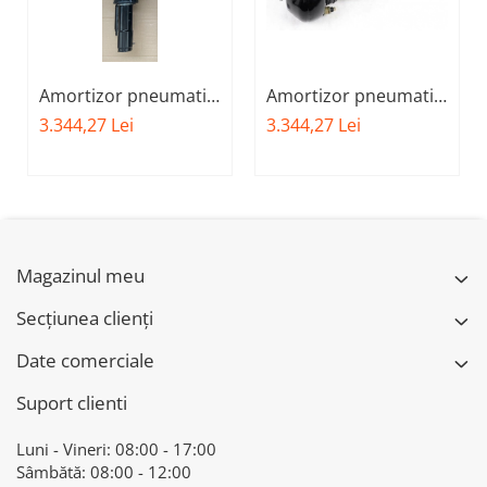
Amortizor pneumatic
Amortizor pneumatic
fata stanga BMW X-
fata dreapta BMW X-
3.344,27 Lei
3.344,27 Lei
DRIVE 37106877559 -
DRIVE 37106877560 -
BMW SERIA 7 G11
BMW Seria 7 - G11
G12
Magazinul meu
Secțiunea clienți
Date comerciale
Suport clienti
Luni - Vineri: 08:00 - 17:00
Sâmbătă: 08:00 - 12:00