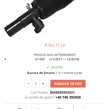
Planetară
Antrenare punte
Cardan
Aprindere
Bujie
Releu
4.362,10 Lei
Caroserie
Absorbant bara fata
PRODUS NOU AFTERMARKET
X7 G07 (11/2017 — 12/2019)
Absorbant bara V
IN STOC
Actuator capsa capota
Durata de livrare:
1 zi + tranzit curier
Aripă
ADAUGA IN COS
Aripă spate
Armatura
Cod Produs:
BMB686903601
Ai nevoie de ajutor?
+40 745 392920
Balama capota
Bara fata