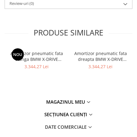
Overfender aripa
Review-uri
(0)
Panou acoperire trigger
Plafon
PRODUSE SIMILARE
Praguri
Rama radiator
Scut motor
Amortizor pneumatic fata
Amortizor pneumatic fata
NOU
Spălător far
stanga BMW X-DRIVE
dreapta BMW X-DRIVE
37106877559 - BMW SERIA
37106877560 - BMW Seria 7
3.344,27 Lei
3.344,27 Lei
Suport aripa
7 G11
- G11 G12
Suport far
Suport radiator
Traversa
MAGAZINUL MEU
Usa fată
SECȚIUNEA CLIENȚI
Usa spate
Cutie viteze
DATE COMERCIALE
Cutie viteze