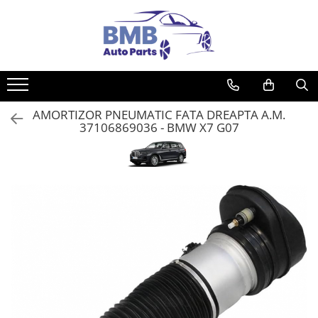
Toate Produsele
Accesorii
Covorase
AMORTIZOR PNEUMATIC FATA DREAPTA A.M.
ODORIZANTE
37106869036 - BMW X7 G07
Ornament
AIRBAG
Ambreiaj
Cilindru
Rulment de presiune
Set ambreiaj
Volantă
Angrenare roată
Burduf planetară