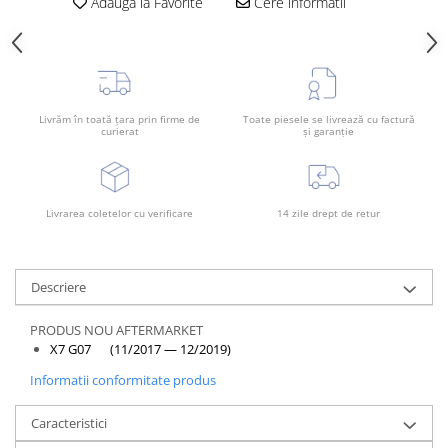
Adauga la Favorite
Cere informatii
Bara spate
Broasca capota
Broască usă
Canal racire
Livrăm în toată țara prin firme de
Toate piesele se livrează cu factură
curierat
și garanție
Capac bara
Capac fata motor
Capitonaj
Livrarea coletelor cu verificare
14 zile drept de retur
Capota
Capota spate
Descriere
Carenaj roata
Deflector aer
PRODUS NOU AFTERMARKET
X7 G07 (11/2017 — 12/2019)
Elemente caroserie
Informatii conformitate produs
Inchidere aripa
Oglindă
Caracteristici