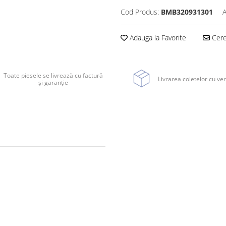
Cod Produs:
BMB320931301
A
Adauga la Favorite
Cere 
Toate piesele se livrează cu factură
Livrarea coletelor cu ver
și garanție