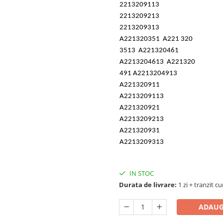
2213209113
2213209213
2213209313
A221320351 A221 320
3513 A221320461
A2213204613 A221320
491 A2213204913
A221320911
A2213209113
A221320921
A2213209213
A221320931
A2213209313
IN STOC
Durata de livrare:
1 zi + tranzit cu
ADAUG