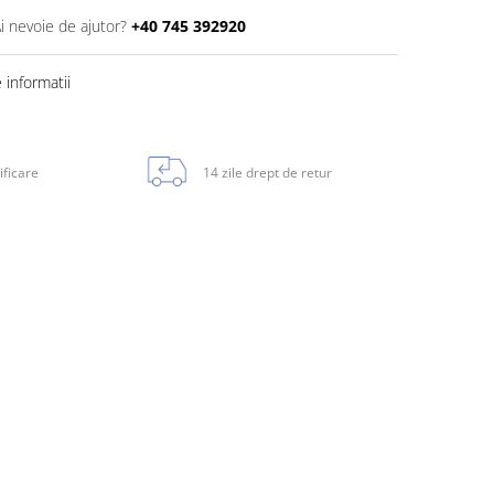
i nevoie de ajutor?
+40 745 392920
informatii
ificare
14 zile drept de retur