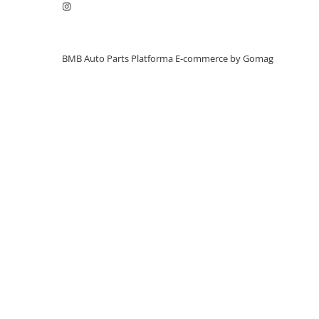
Alternator
Cablaj
Cameră
BMB Auto Parts
Platforma E-commerce by Gomag
Electromotor
Lampa spate
Semnal oglindă
SEMNALIZARE ARIPA
SENZOR PARCARE
Set faruri
Filtre
Filtru aer
Filtru combustibil
Filtru polen
Filtru ulei