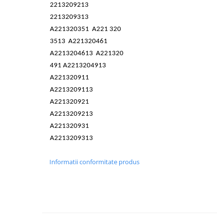
2213209213
Inchidere aripa
2213209313
Oglindă
A221320351 A221 320
Overfender aripa
3513 A221320461
Panou acoperire trigger
A2213204613 A221320
491 A2213204913
Plafon
A221320911
Praguri
A2213209113
Rama radiator
A221320921
Scut motor
A2213209213
A221320931
Spălător far
A2213209313
Suport aripa
Suport far
Informatii conformitate produs
Suport radiator
Traversa
Usa fată