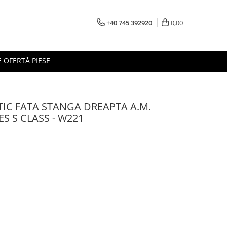
+40 745 392920
0,00
 OFERTĂ PIESE
C FATA STANGA DREAPTA A.M.
S S CLASS - W221