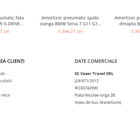
umatic fata
Amortizor pneumatic spate
Amortizor p
W X-DRIVE
stanga BMW Seria 7 G11 G12
dreapta 
BMW Seria 7 -
37106874593
37106874594 
7 Lei
3.344,27 Lei
3.34
G12
G1
EA CLIENȚI
DATE COMERCIALE
păr
SC Vaser Travel SRL
 plată
J24/871/2012
RO30742990
 retur
Piața Nicolae Iorga 2B
Vișeu de Sus, Maramureș