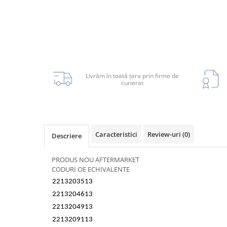
Armatura
Balama capota
Bara fata
Bara spate
Broasca capota
Livrăm în toată țara prin firme de
Broască usă
curierat
Canal racire
Capac bara
Capac fata motor
Caracteristici
Review-uri
(0)
Descriere
Capitonaj
Capota
PRODUS NOU AFTERMARKET
CODURI OE ECHIVALENTE
Capota spate
2213203513
Carenaj roata
2213204613
Deflector aer
2213204913
Elemente caroserie
2213209113