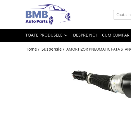
Toate Produsele
Accesorii
TOATE PRODUSELE
DESPRE NOI
CUM CUMPĂR
Covorase
ODORIZANTE
Home /
Suspensie /
AMORTIZOR PNEUMATIC FATA STANGA
Ornament
AIRBAG
Ambreiaj
Cilindru
Rulment de presiune
Set ambreiaj
Volantă
Angrenare roată
Burduf planetară