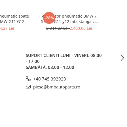
neumatic spate
Amortizor pneumatic BMW 7
Amortizo
-28%
-25%
BMW G11 G12
Series G11 g12 fata stanga cu
Series G11
- BMW Seria 7 -
VDC (2WD) 37106877553
VDC (2
4,27 Lei
3.344,27 Lei
2.400,00 Lei
3.344,2
1 G12
SUPORT CLIENTI
LUNI - VINERI: 08:00
- 17:00
SÂMBĂTĂ: 08:00 - 12:00
+40 745 392920
piese@bmbautoparts.ro