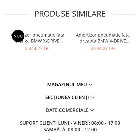
PRODUSE SIMILARE
Amortizor pneumatic fata
Amortizor pneumatic fata
NOU
stanga BMW X-DRIVE
dreapta BMW X-DRIVE
37106877559 - BMW SERIA
37106877560 - BMW Seria 7
3.344,27 Lei
3.344,27 Lei
7 G11
- G11 G12
MAGAZINUL MEU
SECȚIUNEA CLIENȚI
DATE COMERCIALE
SUPORT CLIENTI
LUNI - VINERI: 08:00 - 17:00
SÂMBĂTĂ: 08:00 - 12:00