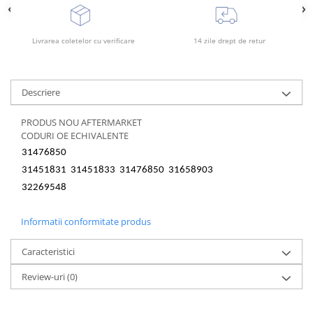
Rama radiator
Scut motor
Livrarea coletelor cu verificare
14 zile drept de retur
Spălător far
Suport aripa
Descriere
Suport far
Suport radiator
PRODUS NOU AFTERMARKET
CODURI OE ECHIVALENTE
Traversa
31476850
Usa fată
31451831 31451833 31476850 31658903
Usa spate
32269548
Informatii conformitate produs
Caracteristici
Review-uri
(0)