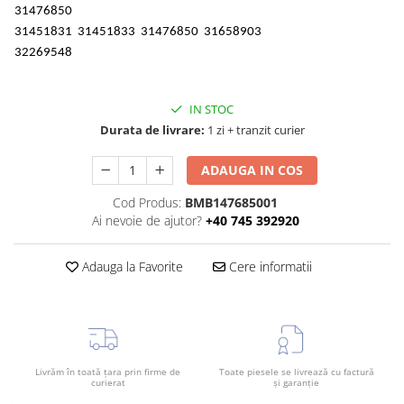
31476850
TAMPON
Capac bara
31451831 31451833 31476850 31658903
Turbocompresor
Capac fata motor
32269548
Ungere
Capitonaj
Capota
IN STOC
Durata de livrare:
1 zi + tranzit curier
Capota spate
Carenaj roata
ADAUGA IN COS
Deflector aer
Cod Produs:
BMB147685001
Elemente caroserie
Ai nevoie de ajutor?
+40 745 392920
Inchidere aripa
Adauga la Favorite
Cere informatii
Oglindă
Overfender aripa
Panou acoperire trigger
Plafon
Livrăm în toată țara prin firme de
Toate piesele se livrează cu factură
curierat
și garanție
Praguri